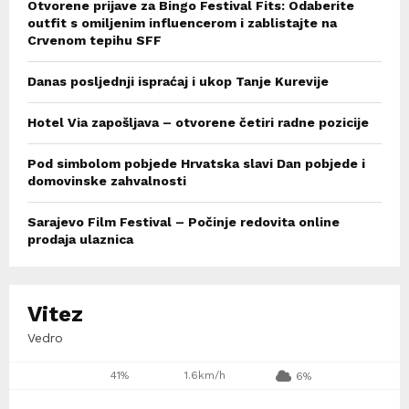
Otvorene prijave za Bingo Festival Fits: Odaberite
outfit s omiljenim influencerom i zablistajte na
Crvenom tepihu SFF
Danas posljednji ispraćaj i ukop Tanje Kurevije
Hotel Via zapošljava – otvorene četiri radne pozicije
Pod simbolom pobjede Hrvatska slavi Dan pobjede i
domovinske zahvalnosti
Sarajevo Film Festival – Počinje redovita online
prodaja ulaznica
Vitez
Vedro
41%
1.6km/h
6%