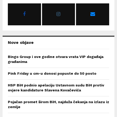
A
o
r
R
:
C
H
Nove objave
Bingo Group i ove godine otvara vrata VIP događaja
građanima
Pink Friday u cm-u donosi popuste do 50 posto
HSP BiH podnio apelaciju Ustavnom sudu BiH protiv
ovjere kandidature Slavena Kovačevića
Pojačan promet širom BiH, najduža čekanja na izlazu iz
zemlje