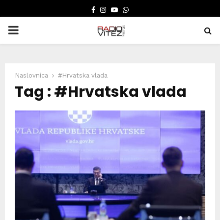
FACEBOOK
INSTAGRAM
YOUTUBE
WHATSAPP
PRIMARY
MENU
Naslovnica
#Hrvatska vlada
Tag : #Hrvatska vlada