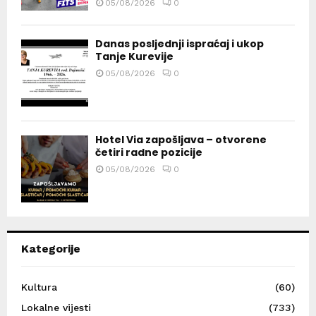
05/08/2026
0
Danas posljednji ispraćaj i ukop
Tanje Kurevije
05/08/2026
0
Hotel Via zapošljava – otvorene
četiri radne pozicije
05/08/2026
0
Kategorije
Kultura
(60)
Lokalne vijesti
(733)