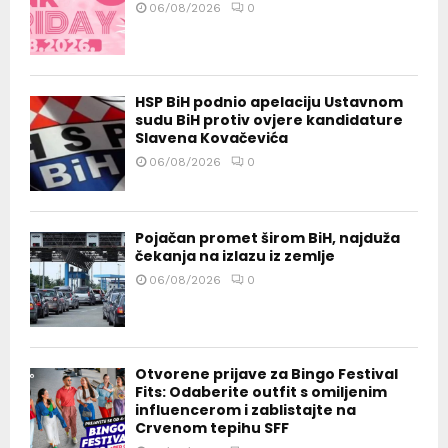
06/08/2026
0
HSP BiH podnio apelaciju Ustavnom
sudu BiH protiv ovjere kandidature
Slavena Kovačevića
06/08/2026
0
Pojačan promet širom BiH, najduža
čekanja na izlazu iz zemlje
06/08/2026
0
Otvorene prijave za Bingo Festival
Fits: Odaberite outfit s omiljenim
influencerom i zablistajte na
Crvenom tepihu SFF