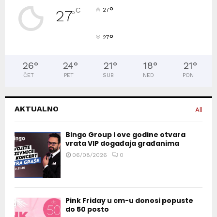
°
C
27
27
°
°
27
26
°
24
°
21
°
18
°
21
°
ČET
PET
SUB
NED
PON
AKTUALNO
All
Bingo Group i ove godine otvara
vrata VIP događaja građanima
06/08/2026
0
Pink Friday u cm-u donosi popuste
do 50 posto