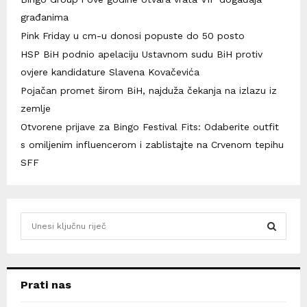
građanima
Pink Friday u cm-u donosi popuste do 50 posto
HSP BiH podnio apelaciju Ustavnom sudu BiH protiv
ovjere kandidature Slavena Kovačevića
Pojačan promet širom BiH, najduža čekanja na izlazu iz
zemlje
Otvorene prijave za Bingo Festival Fits: Odaberite outfit
s omiljenim influencerom i zablistajte na Crvenom tepihu
SFF
S
e
a
S
r
c
E
Prati nas
h
f