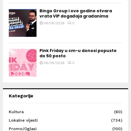
Bingo Group i ove godine otvara
vrata VIP događaja građanima
06/08/2026
0
Pink Friday u cm-u donosi popuste
do 50 posto
06/08/2026
0
Kategorije
Kultura
(60)
Lokalne vijesti
(734)
Promo/Oglasi
(100)