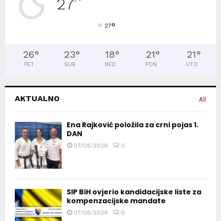
27
°
°
27
26
°
23
°
18
°
21
°
21
°
PET
SUB
NED
PON
UTO
AKTUALNO
All
Ena Rajković položila za crni pojas 1.
DAN
07/08/2026
0
SIP BiH ovjerio kandidacijske liste za
kompenzacijske mandate
07/08/2026
0