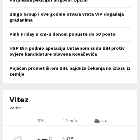
Bingo Group i ove godine otvara vrata VIP događaja
građanima
Pink Friday u cm-u donosi popuste do 50 posto
HSP BiH podnio apelaciju Ustavnom sudu BiH protiv
ovjere kandidature Slavena Kovačevića
Pojačan promet širom BiH, najduža čekanja na izlazu iz
zemlje
Vitez
Vedro
51%
1.2km/h
8%
°
C
27