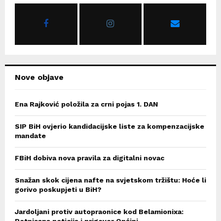
o
r
R
:
C
H
Nove objave
Ena Rajković položila za crni pojas 1. DAN
SIP BiH ovjerio kandidacijske liste za kompenzacijske
mandate
FBiH dobiva nova pravila za digitalni novac
Snažan skok cijena nafte na svjetskom tržištu: Hoće li
gorivo poskupjeti u BiH?
Jardoljani protiv autopraonice kod Belamionixa:
Potpisana peticija i prigovor Općini