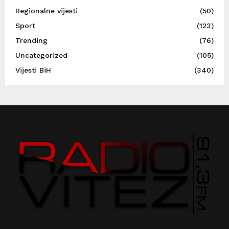
Regionalne vijesti
(50)
Sport
(123)
Trending
(76)
Uncategorized
(105)
Vijesti BiH
(340)