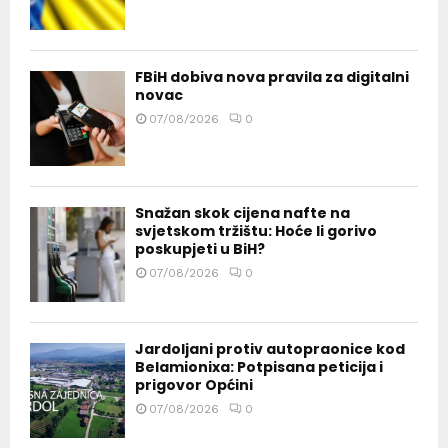
FBiH dobiva nova pravila za digitalni
novac
07/08/2026
0
Snažan skok cijena nafte na
svjetskom tržištu: Hoće li gorivo
poskupjeti u BiH?
07/08/2026
0
Jardoljani protiv autopraonice kod
Belamionixa: Potpisana peticija i
prigovor Općini
07/08/2026
0