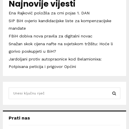
Najnovije vijesti
Ena Rajković položila za crni pojas 1. DAN
SIP BiH ovjerio kandidacijske liste za kompenzacijske
mandate
FBiH dobiva nova pravila za digitalni novac
Snažan skok cijena nafte na svjetskom tržištu: Hoće li
gorivo poskupjeti u BiH?
Jardoljani protiv autopraonice kod Belamionixa:
Potpisana peticija i prigovor Općini
S
e
a
S
r
c
E
Prati nas
h
f
A