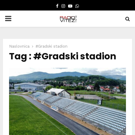
FACEBOOK
INSTAGRAM
YOUTUBE
WHATSAPP
PRIMARY
MENU
Naslovnica
#Gradski stadion
Tag : #Gradski stadion