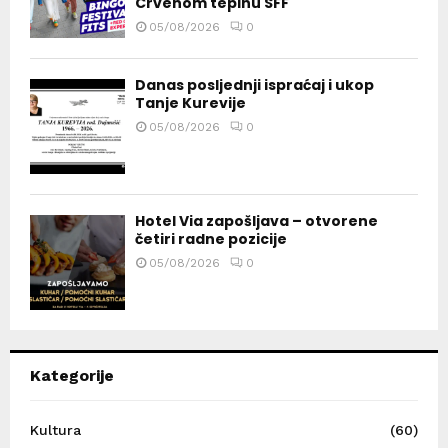
Crvenom tepihu SFF
05/08/2026
0
Danas posljednji ispraćaj i ukop
Tanje Kurevije
05/08/2026
0
Hotel Via zapošljava – otvorene
četiri radne pozicije
05/08/2026
0
Kategorije
Kultura
(60)