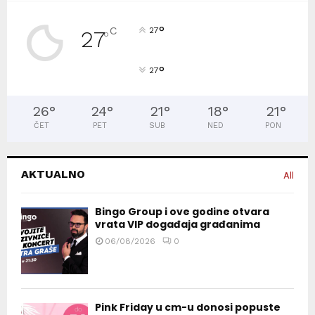
°
C
27
27
°
°
27
26
°
24
°
21
°
18
°
21
°
ČET
PET
SUB
NED
PON
AKTUALNO
All
Bingo Group i ove godine otvara
vrata VIP događaja građanima
06/08/2026
0
Pink Friday u cm-u donosi popuste