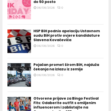
do 50 posto
06/08/2026
0
HSP BiH podnio apelaciju Ustavnom
sudu BiH protiv ovjere kandidature
Slavena Kovačevića
06/08/2026
0
Pojačan promet širom BiH, najduža
čekanja na izlazu iz zemlje
06/08/2026
0
Otvorene prijave za Bingo Festival
Fits: Odaberite outfit s omiljenim
influencerom i zablistajte na