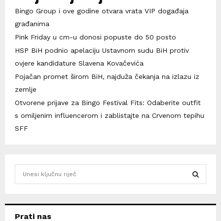
Bingo Group i ove godine otvara vrata VIP događaja
građanima
Pink Friday u cm-u donosi popuste do 50 posto
HSP BiH podnio apelaciju Ustavnom sudu BiH protiv
ovjere kandidature Slavena Kovačevića
Pojačan promet širom BiH, najduža čekanja na izlazu iz
zemlje
Otvorene prijave za Bingo Festival Fits: Odaberite outfit
s omiljenim influencerom i zablistajte na Crvenom tepihu
SFF
S
e
a
S
r
c
E
Prati nas
h