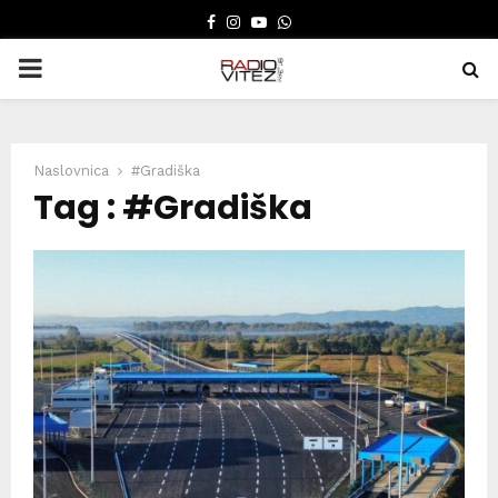
FACEBOOK
INSTAGRAM
YOUTUBE
WHATSAPP
PRIMARY
MENU
Naslovnica
#Gradiška
Tag : #Gradiška