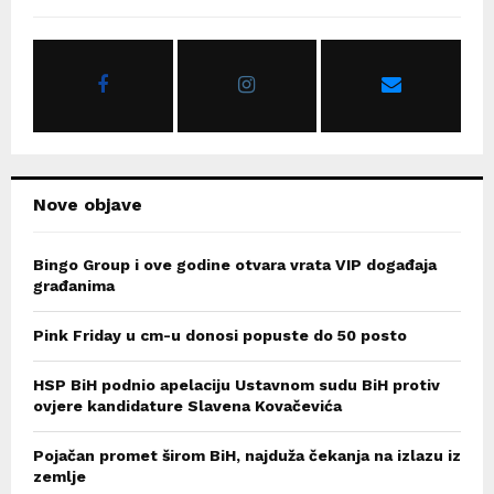
f
A
o
r
R
:
C
H
Nove objave
Bingo Group i ove godine otvara vrata VIP događaja
građanima
Pink Friday u cm-u donosi popuste do 50 posto
HSP BiH podnio apelaciju Ustavnom sudu BiH protiv
ovjere kandidature Slavena Kovačevića
Pojačan promet širom BiH, najduža čekanja na izlazu iz
zemlje