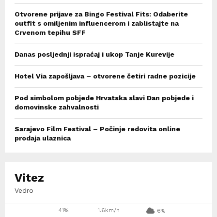
Otvorene prijave za Bingo Festival Fits: Odaberite
outfit s omiljenim influencerom i zablistajte na
Crvenom tepihu SFF
Danas posljednji ispraćaj i ukop Tanje Kurevije
Hotel Via zapošljava – otvorene četiri radne pozicije
Pod simbolom pobjede Hrvatska slavi Dan pobjede i
domovinske zahvalnosti
Sarajevo Film Festival – Počinje redovita online
prodaja ulaznica
Vitez
Vedro
41%
1.6km/h
6%