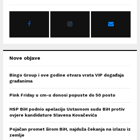
f
A
o
r
R
:
C
H
Nove objave
Bingo Group i ove godine otvara vrata VIP događaja
građanima
Pink Friday u cm-u donosi popuste do 50 posto
HSP BiH podnio apelaciju Ustavnom sudu BiH protiv
ovjere kandidature Slavena Kovačevića
Pojačan promet širom BiH, najduža čekanja na izlazu iz
zemlje