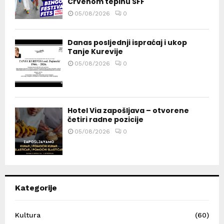
Crvenom tepihu SFF
05/08/2026
0
Danas posljednji ispraćaj i ukop
Tanje Kurevije
05/08/2026
0
Hotel Via zapošljava – otvorene
četiri radne pozicije
05/08/2026
0
Kategorije
Kultura
(60)