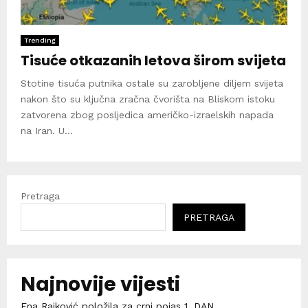
Trending
Tisuće otkazanih letova širom svijeta
Stotine tisuća putnika ostale su zarobljene diljem svijeta
nakon što su ključna zračna čvorišta na Bliskom istoku
zatvorena zbog posljedica američko-izraelskih napada
na Iran. U...
Pretraga
PRETRAGA
Najnovije vijesti
Ena Rajković položila za crni pojas 1. DAN