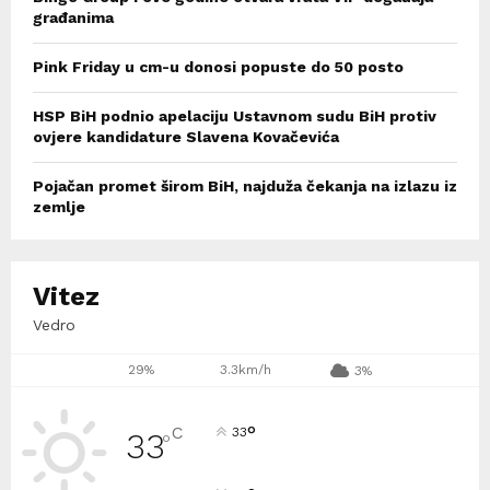
građanima
Pink Friday u cm-u donosi popuste do 50 posto
HSP BiH podnio apelaciju Ustavnom sudu BiH protiv
ovjere kandidature Slavena Kovačevića
Pojačan promet širom BiH, najduža čekanja na izlazu iz
zemlje
Vitez
Vedro
29%
3.3km/h
3%
°
C
33
33
°