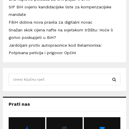
SIP BiH ovjerio kandidacijske liste za kompenzacijske
mandate
FBiH dobiva nova pravila za digitalni novac
Snažan skok cijena nafte na svjetskom tržištu: Hoće li
gorivo poskupjeti u BiH?
Jardoljani protiv autopraonice kod Belamionixa:
Potpisana peticija i prigovor Općini
S
e
a
S
r
c
E
Prati nas
h
f
A
o
r
R