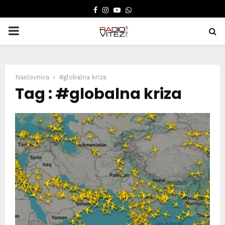
FACEBOOK
INSTAGRAM
YOUTUBE
WHATSAPP
PRIMARY
MENU
Naslovnica
#globalna kriza
Tag : #globalna kriza