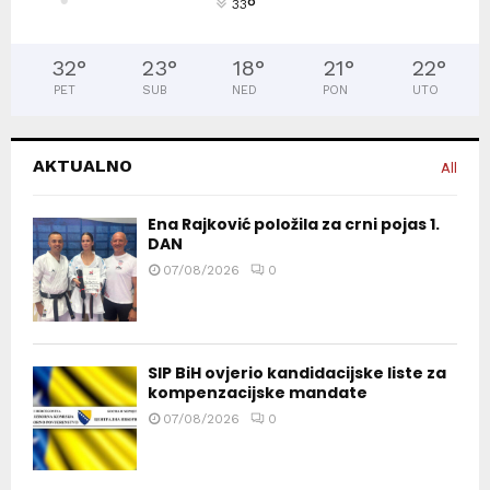
°
33
32
°
23
°
18
°
21
°
22
°
PET
SUB
NED
PON
UTO
AKTUALNO
All
Ena Rajković položila za crni pojas 1.
DAN
07/08/2026
0
SIP BiH ovjerio kandidacijske liste za
kompenzacijske mandate
07/08/2026
0