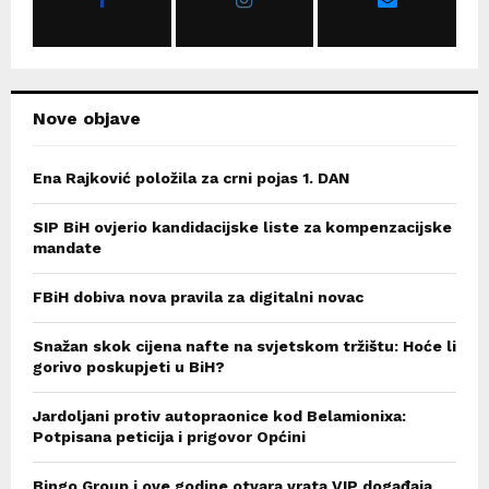
:
C
H
Nove objave
Ena Rajković položila za crni pojas 1. DAN
SIP BiH ovjerio kandidacijske liste za kompenzacijske
mandate
FBiH dobiva nova pravila za digitalni novac
Snažan skok cijena nafte na svjetskom tržištu: Hoće li
gorivo poskupjeti u BiH?
Jardoljani protiv autopraonice kod Belamionixa:
Potpisana peticija i prigovor Općini
Bingo Group i ove godine otvara vrata VIP događaja