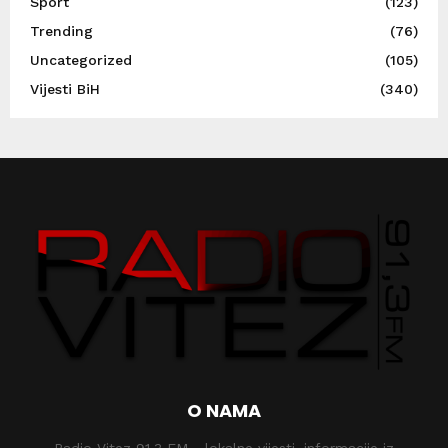
Sport
(123)
Trending
(76)
Uncategorized
(105)
Vijesti BiH
(340)
O NAMA
Radio Vitez 91,3 FM - lokalne vijesti, informacije iz