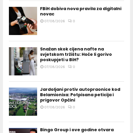
FBiH dobiva nova pravila za digitalni
novac
07/08/2026
0
Snažan skok cijena nafte na
svjetskom tržištu: Hoće li gorivo
poskupjeti u BiH?
07/08/2026
0
Jardoljani protiv autopraonice kod
Belamionixa: Potpisana peticija i
prigovor Općini
07/08/2026
0
Bingo Group i ove godine otvara