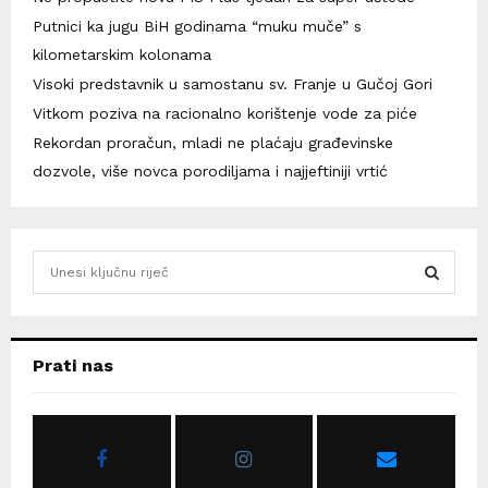
Putnici ka jugu BiH godinama “muku muče” s
kilometarskim kolonama
Visoki predstavnik u samostanu sv. Franje u Gučoj Gori
Vitkom poziva na racionalno korištenje vode za piće
Rekordan proračun, mladi ne plaćaju građevinske
dozvole, više novca porodiljama i najjeftiniji vrtić
S
e
a
S
r
c
E
Prati nas
h
f
A
o
r
R
: