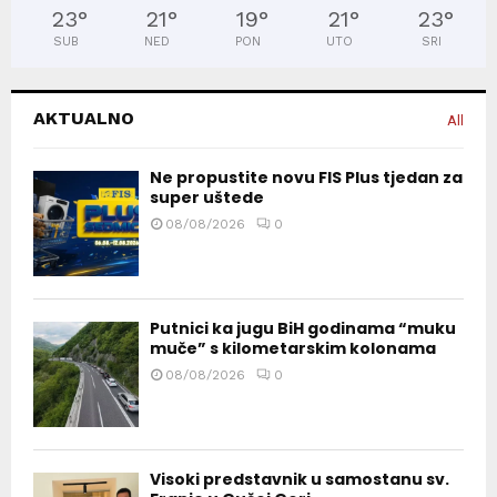
23
°
21
°
19
°
21
°
23
°
SUB
NED
PON
UTO
SRI
AKTUALNO
All
Ne propustite novu FIS Plus tjedan za
super uštede
08/08/2026
0
Putnici ka jugu BiH godinama “muku
muče” s kilometarskim kolonama
08/08/2026
0
Visoki predstavnik u samostanu sv.