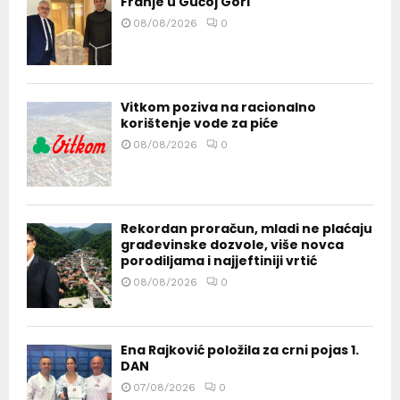
Franje u Gučoj Gori
08/08/2026
0
Vitkom poziva na racionalno
korištenje vode za piće
08/08/2026
0
Rekordan proračun, mladi ne plaćaju
građevinske dozvole, više novca
porodiljama i najjeftiniji vrtić
08/08/2026
0
Ena Rajković položila za crni pojas 1.
DAN
07/08/2026
0