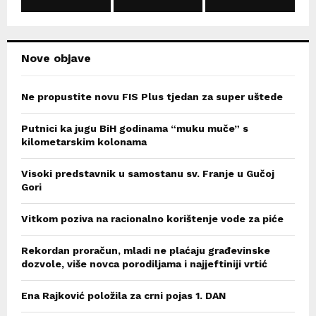
C
H
Nove objave
Ne propustite novu FIS Plus tjedan za super uštede
Putnici ka jugu BiH godinama “muku muče” s
kilometarskim kolonama
Visoki predstavnik u samostanu sv. Franje u Gučoj
Gori
Vitkom poziva na racionalno korištenje vode za piće
Rekordan proračun, mladi ne plaćaju građevinske
dozvole, više novca porodiljama i najjeftiniji vrtić
Ena Rajković položila za crni pojas 1. DAN