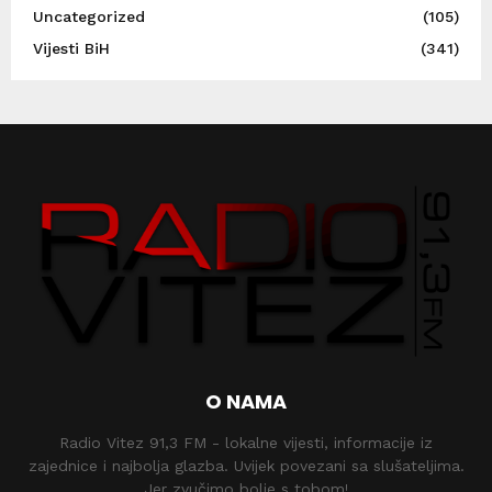
Uncategorized
(105)
Vijesti BiH
(341)
O NAMA
Radio Vitez 91,3 FM - lokalne vijesti, informacije iz
zajednice i najbolja glazba. Uvijek povezani sa slušateljima.
Jer zvučimo bolje s tobom!