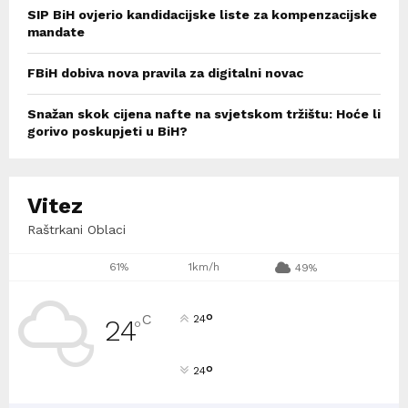
SIP BiH ovjerio kandidacijske liste za kompenzacijske
mandate
FBiH dobiva nova pravila za digitalni novac
Snažan skok cijena nafte na svjetskom tržištu: Hoće li
gorivo poskupjeti u BiH?
Vitez
Raštrkani Oblaci
61%
1km/h
49%
°
C
24
24
°
°
24