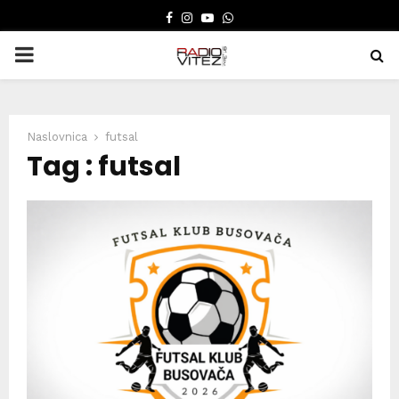
FACEBOOK
INSTAGRAM
YOUTUBE
WHATSAPP
PRIMARY
MENU
Naslovnica
futsal
Tag : futsal