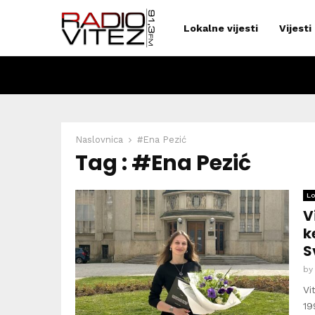
Lokalne vijesti
Vijesti
Naslovnica
#Ena Pezić
Tag : #Ena Pezić
Lo
V
k
S
b
Vi
19