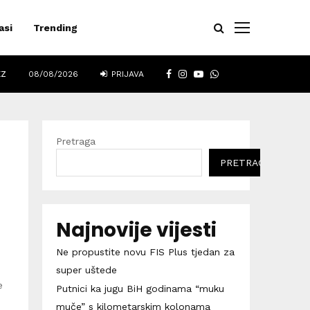
asi
Trending
FACEBOOK
INSTAGRAM
YOUTUBE
WHATSAPP
EZ
08/08/2026
PRIJAVA
Pretraga
PRETRAGA
Najnovije vijesti
Ne propustite novu FIS Plus tjedan za
super uštede
e
Putnici ka jugu BiH godinama “muku
.
muče” s kilometarskim kolonama