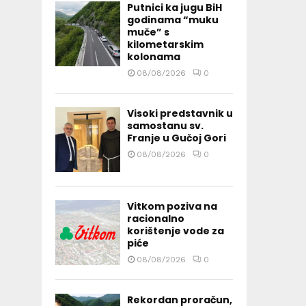
Putnici ka jugu BiH
godinama “muku
muče” s
kilometarskim
kolonama
08/08/2026
0
Visoki predstavnik u
samostanu sv.
Franje u Gučoj Gori
08/08/2026
0
Vitkom poziva na
racionalno
korištenje vode za
piće
08/08/2026
0
Rekordan proračun,