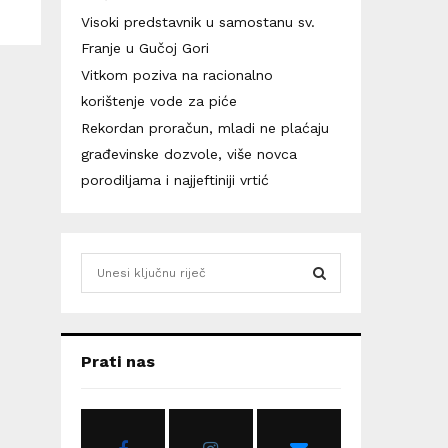
Visoki predstavnik u samostanu sv.
Franje u Gučoj Gori
Vitkom poziva na racionalno
korištenje vode za piće
Rekordan proračun, mladi ne plaćaju
građevinske dozvole, više novca
porodiljama i najjeftiniji vrtić
S
e
a
S
r
c
E
Prati nas
h
f
A
o
r
R