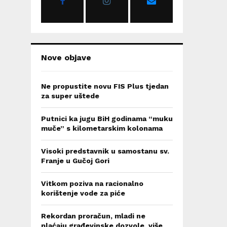
:
C
H
Nove objave
Ne propustite novu FIS Plus tjedan
za super uštede
Putnici ka jugu BiH godinama “muku
muče” s kilometarskim kolonama
Visoki predstavnik u samostanu sv.
Franje u Gučoj Gori
Vitkom poziva na racionalno
korištenje vode za piće
Rekordan proračun, mladi ne
plaćaju građevinske dozvole, više