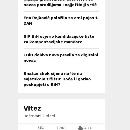
novca porodiljama i najjeftiniji vrtić
Ena Rajković položila za crni pojas 1.
DAN
SIP BiH ovjerio kandidacijske liste
za kompenzacijske mandate
FBiH dobiva nova pravila za digitalni
novac
Snažan skok cijena nafte na
svjetskom tržištu: Hoće li gorivo
poskupjeti u BiH?
Vitez
Raštrkani Oblaci
61%
1km/h
49%