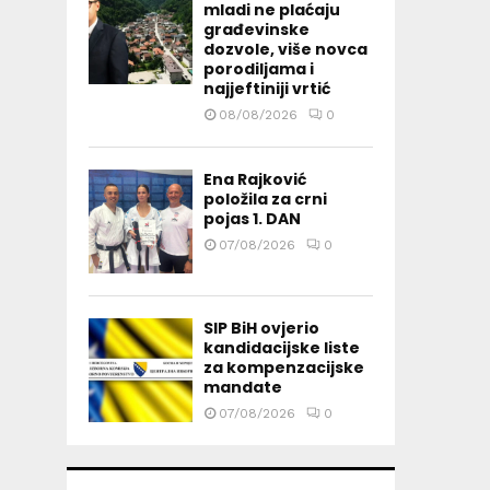
mladi ne plaćaju
građevinske
dozvole, više novca
porodiljama i
najjeftiniji vrtić
08/08/2026
0
Ena Rajković
položila za crni
pojas 1. DAN
07/08/2026
0
SIP BiH ovjerio
kandidacijske liste
za kompenzacijske
mandate
07/08/2026
0