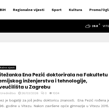
 BiH
Regionalne vijesti
Sport
Kultura
Promo/Ogl
C
VIT
28.8
kalne vijesti
itežanka Ena Pezić doktorirala na Fakultetu
emijskog inženjerstva i tehnologije,
veučilišta u Zagrebu
y
Uredništvo
26/03/2026
0
1004
tez je bogatiji za još jednu doktoricu znanosti. Ena Pezić rođena j
96. godine u Vitezu. Nakon završene opće gimnazije u Vitezu 2015