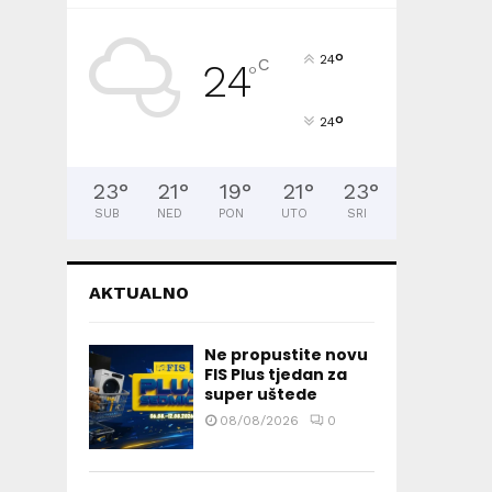
°
24
C
24
°
°
24
23
°
21
°
19
°
21
°
23
°
SUB
NED
PON
UTO
SRI
AKTUALNO
Ne propustite novu
FIS Plus tjedan za
super uštede
08/08/2026
0