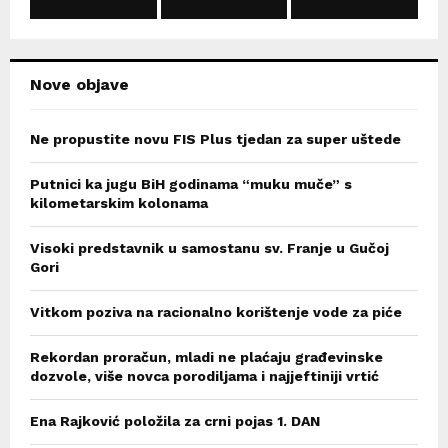
C
H
Nove objave
Ne propustite novu FIS Plus tjedan za super uštede
Putnici ka jugu BiH godinama “muku muče” s
kilometarskim kolonama
Visoki predstavnik u samostanu sv. Franje u Gučoj
Gori
Vitkom poziva na racionalno korištenje vode za piće
Rekordan proračun, mladi ne plaćaju građevinske
dozvole, više novca porodiljama i najjeftiniji vrtić
Ena Rajković položila za crni pojas 1. DAN