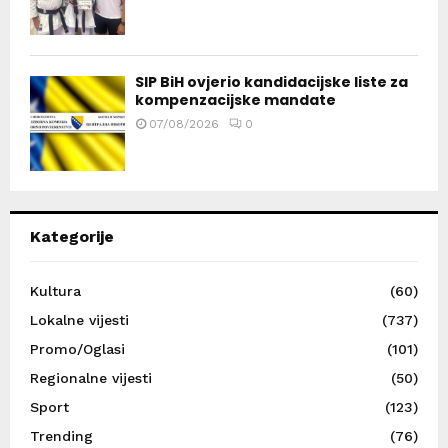
SIP BiH ovjerio kandidacijske liste za
kompenzacijske mandate
07/08/2026
0
Kategorije
Kultura
(60)
Lokalne vijesti
(737)
Promo/Oglasi
(101)
Regionalne vijesti
(50)
Sport
(123)
Trending
(76)