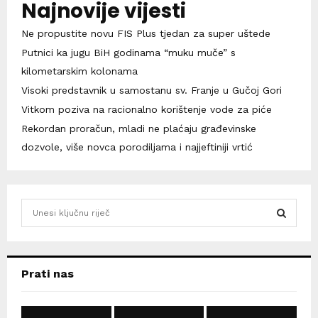
Najnovije vijesti
Ne propustite novu FIS Plus tjedan za super uštede
Putnici ka jugu BiH godinama “muku muče” s
kilometarskim kolonama
Visoki predstavnik u samostanu sv. Franje u Gučoj Gori
Vitkom poziva na racionalno korištenje vode za piće
Rekordan proračun, mladi ne plaćaju građevinske
dozvole, više novca porodiljama i najjeftiniji vrtić
S
e
a
S
r
c
E
Prati nas
h
f
A
o