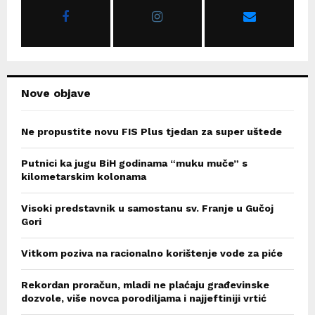
r
R
:
C
H
Nove objave
Ne propustite novu FIS Plus tjedan za super uštede
Putnici ka jugu BiH godinama “muku muče” s
kilometarskim kolonama
Visoki predstavnik u samostanu sv. Franje u Gučoj
Gori
Vitkom poziva na racionalno korištenje vode za piće
Rekordan proračun, mladi ne plaćaju građevinske
dozvole, više novca porodiljama i najjeftiniji vrtić