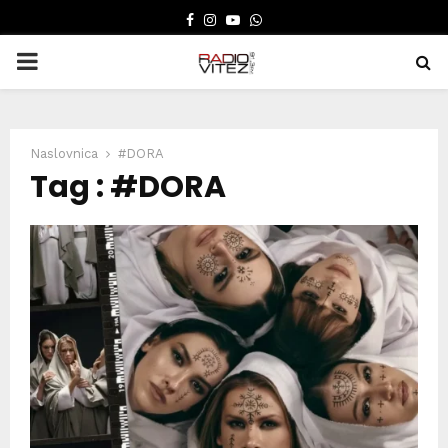
FACEBOOK
INSTAGRAM
YOUTUBE
WHATSAPP
PRIMARY
MENU
Naslovnica
#DORA
Tag : #DORA