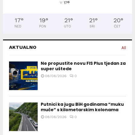
°
17
17
°
19
°
21
°
21
°
20
°
NED
PON
UTO
SRI
ČET
AKTUALNO
All
Ne propustite novu FIS Plus tjedan za
super uštede
08/08/2026
0
Putnici ka jugu BiH godinama “muku
muče” s kilometarskim kolonama
08/08/2026
0