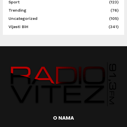
Sport
(123)
Trending
(76)
Uncategorized
(105)
Vijesti BiH
(341)
O NAMA