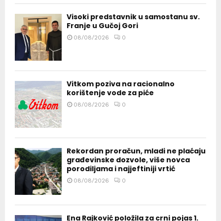
Visoki predstavnik u samostanu sv.
Franje u Gučoj Gori
08/08/2026
0
Vitkom poziva na racionalno
korištenje vode za piće
08/08/2026
0
Rekordan proračun, mladi ne plaćaju
građevinske dozvole, više novca
porodiljama i najjeftiniji vrtić
08/08/2026
0
Ena Rajković položila za crni pojas 1.