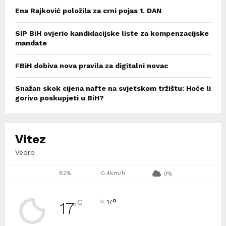
Ena Rajković položila za crni pojas 1. DAN
SIP BiH ovjerio kandidacijske liste za kompenzacijske
mandate
FBiH dobiva nova pravila za digitalni novac
Snažan skok cijena nafte na svjetskom tržištu: Hoće li
gorivo poskupjeti u BiH?
Vitez
Vedro
82%
0.4km/h
0%
°
C
17
17
°