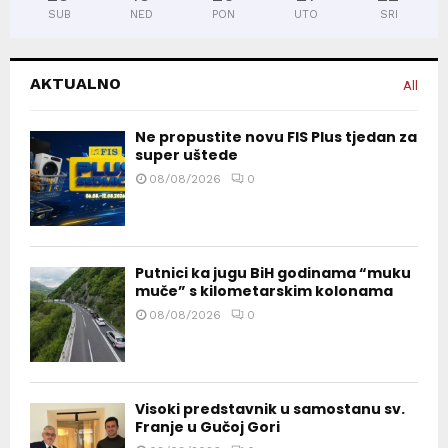
SUB
NED
PON
UTO
SRI
AKTUALNO
All
Ne propustite novu FIS Plus tjedan za
super uštede
08/08/2026
0
Putnici ka jugu BiH godinama “muku
muče” s kilometarskim kolonama
08/08/2026
0
Visoki predstavnik u samostanu sv.
Franje u Gučoj Gori