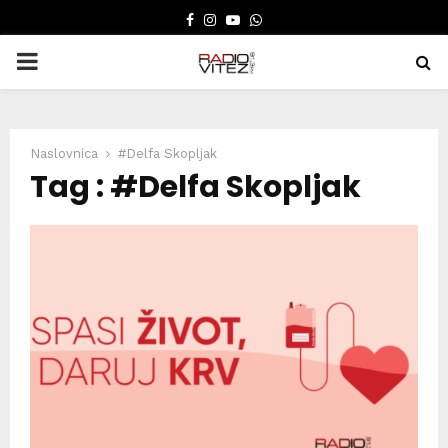
FACEBOOK
INSTAGRAM
YOUTUBE
WHATSAPP
PRIMARY
MENU
Naslovnica
#Delfa Skopljak
Tag : #Delfa Skopljak