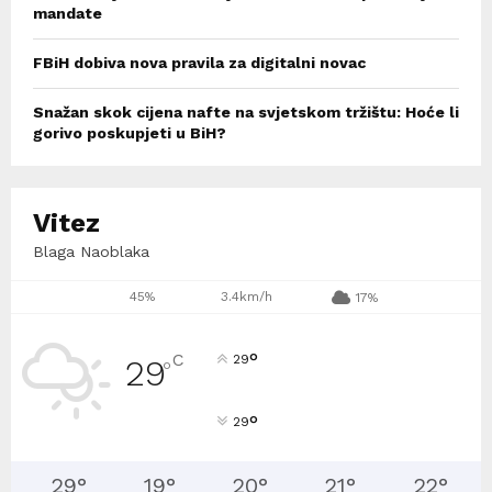
mandate
FBiH dobiva nova pravila za digitalni novac
Snažan skok cijena nafte na svjetskom tržištu: Hoće li
gorivo poskupjeti u BiH?
Vitez
Blaga Naoblaka
45%
3.4km/h
17%
°
C
29
29
°
°
29
29
°
19
°
20
°
21
°
22
°