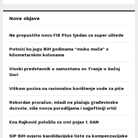
H
Nove objave
Ne propustite novu FIS Plus tjedan za super uštede
Putnici ka jugu BiH godinama “muku muče” s
kilometarskim kolonama
Visoki predstavnik u samostanu sv. Franje u Gučoj
Gori
Vitkom poziva na racionalno korištenje vode za piće
Rekordan proračun, mladi ne plaćaju građevinske
dozvole, više novca porodiljama i najjeftiniji vrtić
Ena Rajković položila za crni pojas 1. DAN
SIP BiH ovjerio kandidacijske liste za kompenzacijske