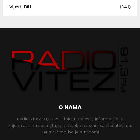
Vijesti BiH
(341)
O NAMA
Radio Vitez 91,3 FM - lokalne vijesti, informacije iz
zajednice i najbolja glazba. Uvijek povezani sa slušateljima.
Jer zvučimo bolje s tobom!