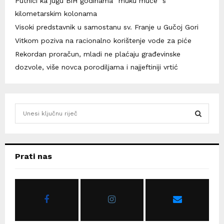
Putnici ka jugu BiH godinama “muku muče” s
kilometarskim kolonama
Visoki predstavnik u samostanu sv. Franje u Gučoj Gori
Vitkom poziva na racionalno korištenje vode za piće
Rekordan proračun, mladi ne plaćaju građevinske
dozvole, više novca porodiljama i najjeftiniji vrtić
S
e
a
S
r
c
E
Prati nas
h
f
A
o
r
R
:
C