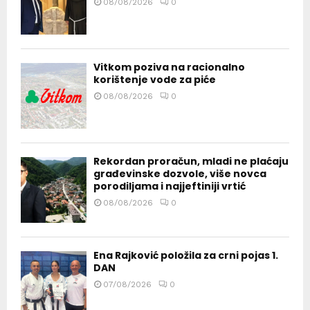
08/08/2026
0
Vitkom poziva na racionalno
korištenje vode za piće
08/08/2026
0
Rekordan proračun, mladi ne plaćaju
građevinske dozvole, više novca
porodiljama i najjeftiniji vrtić
08/08/2026
0
Ena Rajković položila za crni pojas 1.
DAN
07/08/2026
0