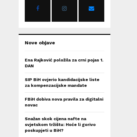
r
R
:
C
H
Nove objave
Ena Rajković položila za crni pojas 1.
DAN
SIP BiH ovjerio kandidacijske liste
za kompenzacijske mandate
FBiH dobiva nova pravila za digitalni
novac
Snažan skok cijena nafte na
svjetskom tržištu: Hoće li gorivo
poskupjeti u BiH?