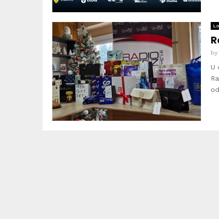
Lo
R
b
U 
Ra
od