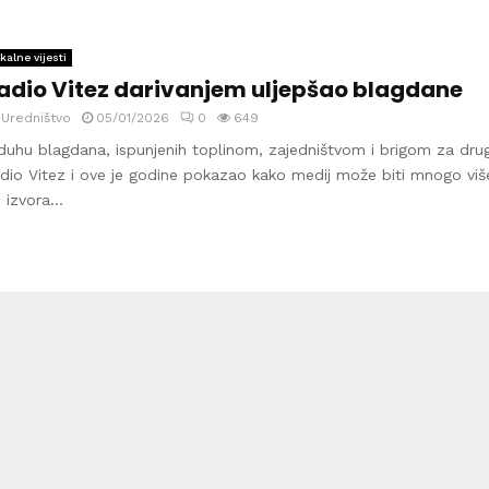
kalne vijesti
adio Vitez darivanjem uljepšao blagdane
y
Uredništvo
05/01/2026
0
649
duhu blagdana, ispunjenih toplinom, zajedništvom i brigom za dru
dio Vitez i ove je godine pokazao kako medij može biti mnogo viš
 izvora...