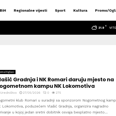
 BiH
Regionalne vijesti
Sport
Kultura
Promo/Ogl
C
VIT
21.9
omo/Oglasi
lašić Gradnja i NK Romari daruju mjesto na
ogometnom kampu NK Lokomotiva
y
Uredništvo
27/05/2026
0
275
gometni klub Romari u suradnji sa sponzorom Nogometnog kam
 Lokomotiva, poduzećem Vlašić Gradnja, organizira nagradno
rivanje u kojoj jedan sretni dobitnik osvaja besplatno mjesto...