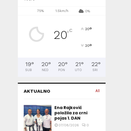
75%
1.5km/h
0%
°
20
C
20
°
°
20
19
°
20
°
20
°
21
°
22
°
SUB
NED
PON
UTO
SRI
AKTUALNO
All
Ena Rajković
položila za crni
pojas 1. DAN
07/08/2026
0