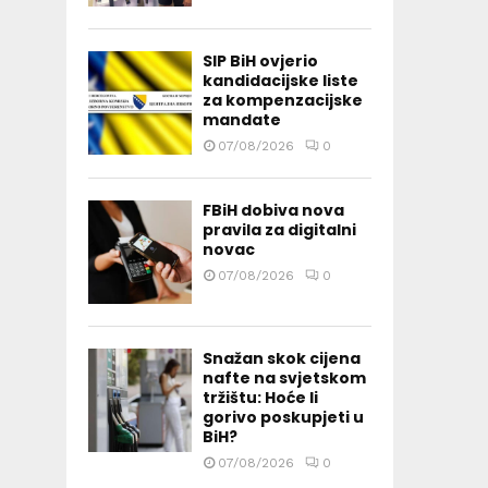
SIP BiH ovjerio
kandidacijske liste
za kompenzacijske
mandate
07/08/2026
0
FBiH dobiva nova
pravila za digitalni
novac
07/08/2026
0
Snažan skok cijena
nafte na svjetskom
tržištu: Hoće li
gorivo poskupjeti u
BiH?
07/08/2026
0