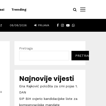
asi
Trending
FACEBOOK
INSTAGRAM
YOUTUBE
WHATSAPP
EZ
08/08/2026
PRIJAVA
Pretraga
PRETRAGA
Najnovije vijesti
Ena Rajković položila za crni pojas 1.
pa
DAN
SIP BiH ovjerio kandidacijske liste za
kompenzacijske mandate