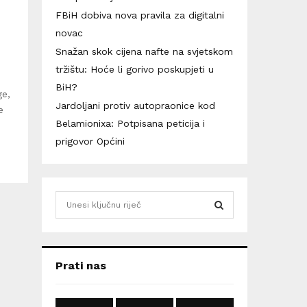
FBiH dobiva nova pravila za digitalni
novac
Snažan skok cijena nafte na svjetskom
tržištu: Hoće li gorivo poskupjeti u
BiH?
ge,
Jardoljani protiv autopraonice kod
e
Belamionixa: Potpisana peticija i
prigovor Općini
S
e
a
S
r
c
E
Prati nas
h
f
A
o