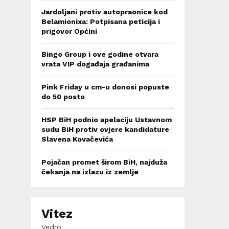
Jardoljani protiv autopraonice kod
Belamionixa: Potpisana peticija i
prigovor Općini
Bingo Group i ove godine otvara
vrata VIP događaja građanima
Pink Friday u cm-u donosi popuste
do 50 posto
HSP BiH podnio apelaciju Ustavnom
sudu BiH protiv ovjere kandidature
Slavena Kovačevića
Pojačan promet širom BiH, najduža
čekanja na izlazu iz zemlje
Vitez
Vedro