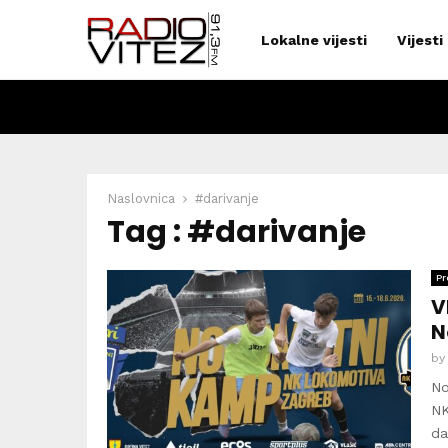
Lokalne vijesti
Vijesti
Naslovnica
#darivanje
Tag : #darivanje
Pr
V
N
b
No
NK
da