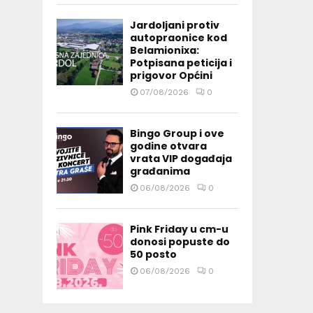
Jardoljani protiv
autopraonice kod
Belamionixa:
Potpisana peticija i
prigovor Općini
07/08/2026
0
Bingo Group i ove
godine otvara
vrata VIP događaja
građanima
06/08/2026
0
Pink Friday u cm-u
donosi popuste do
50 posto
06/08/2026
0