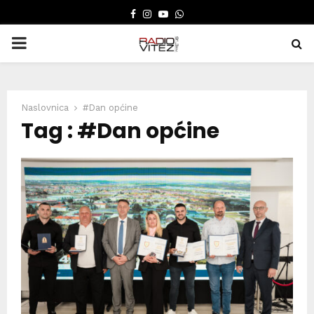
FACEBOOK
INSTAGRAM
YOUTUBE
WHATSAPP
PRIMARY
MENU
Naslovnica
#Dan općine
Tag : #Dan općine