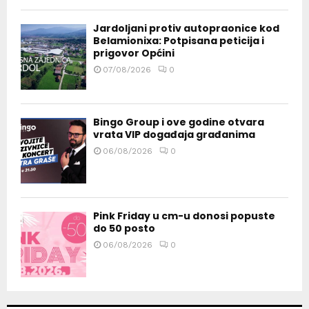
Jardoljani protiv autopraonice kod
Belamionixa: Potpisana peticija i
prigovor Općini
07/08/2026
0
Bingo Group i ove godine otvara
vrata VIP događaja građanima
06/08/2026
0
Pink Friday u cm-u donosi popuste
do 50 posto
06/08/2026
0