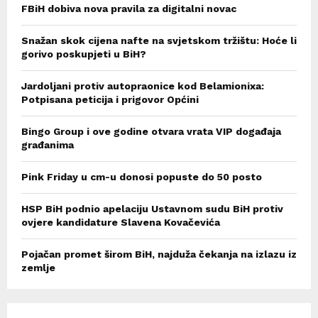
FBiH dobiva nova pravila za digitalni novac
Snažan skok cijena nafte na svjetskom tržištu: Hoće li
gorivo poskupjeti u BiH?
Jardoljani protiv autopraonice kod Belamionixa:
Potpisana peticija i prigovor Općini
Bingo Group i ove godine otvara vrata VIP događaja
građanima
Pink Friday u cm-u donosi popuste do 50 posto
HSP BiH podnio apelaciju Ustavnom sudu BiH protiv
ovjere kandidature Slavena Kovačevića
Pojačan promet širom BiH, najduža čekanja na izlazu iz
zemlje