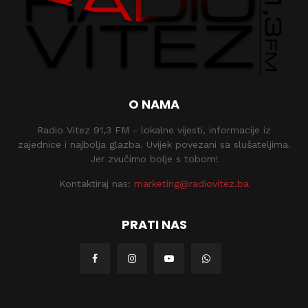
O NAMA
Radio Vitez 91,3 FM - lokalne vijesti, informacije iz
zajednice i najbolja glazba. Uvijek povezani sa slušateljima.
Jer zvučimo bolje s tobom!
Kontaktiraj nas:
marketing@radiovitez.ba
PRATI NAS