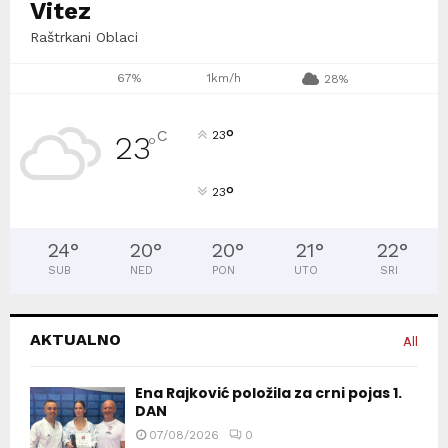
Vitez
Raštrkani Oblaci
67%
1km/h
28%
°
C
23
23
°
°
23
24
°
20
°
20
°
21
°
22
°
SUB
NED
PON
UTO
SRI
AKTUALNO
All
Ena Rajković položila za crni pojas 1.
DAN
07/08/2026
0