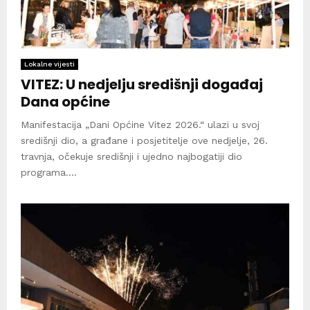
Lokalne vijesti
VITEZ: U nedjelju središnji događaj
Dana općine
Manifestacija „Dani Općine Vitez 2026.“ ulazi u svoj
središnji dio, a građane i posjetitelje ove nedjelje, 26.
travnja, očekuje središnji i ujedno najbogatiji dio
programa....