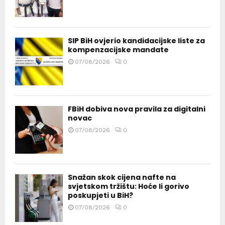
SIP BiH ovjerio kandidacijske liste za
kompenzacijske mandate
07/08/2026
0
FBiH dobiva nova pravila za digitalni
novac
07/08/2026
0
Snažan skok cijena nafte na
svjetskom tržištu: Hoće li gorivo
poskupjeti u BiH?
07/08/2026
0