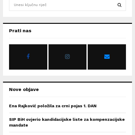
S
e
a
S
r
c
E
Prati nas
h
f
A
o
r
R
:
C
H
Nove objave
Ena Rajković položila za crni pojas 1. DAN
SIP BiH ovjerio kandidacijske liste za kompenzacijske
mandate