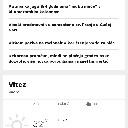
Putnici ka jugu BiH godinama “muku muče” s
kilometarskim kolonama
Visoki predstavnik u samostanu sv. Franje u Gučoj
Gori
Vitkom poziva na racionalno korištenje vode za piće
Rekordan proračun, mladi ne plaćaju građevinske
dozvole, više novca porodiljama i najjeftiniji vrtić
Vitez
Vedro
30%
1.6km/h
0%
°
C
32
32
°