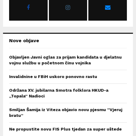
r
R
:
C
H
Nove objave
Objavljen Javni oglas za prijam kandidata u djelatnu
vojnu službu u početnom činu vojnika
Invalidnine u FBiH uskoro ponovno rastu
Održana XV. jubilarna Smotra folklora HKUD-a
„Topala“ Nadioci
Smiljan Šamija iz Viteza objavio novu pjesmu ”Vjeruj
bratu”
Ne propustite novu FIS Plus tjedan za super uštede