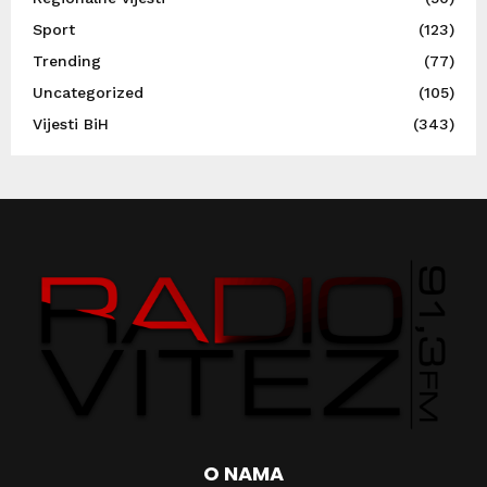
Sport
(123)
Trending
(77)
Uncategorized
(105)
Vijesti BiH
(343)
O NAMA