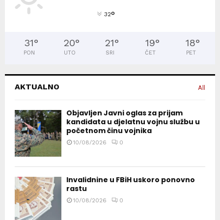
°
32
31
°
20
°
21
°
19
°
18
°
PON
UTO
SRI
ČET
PET
AKTUALNO
All
Objavljen Javni oglas za prijam
kandidata u djelatnu vojnu službu u
početnom činu vojnika
10/08/2026
0
Invalidnine u FBiH uskoro ponovno
rastu
10/08/2026
0