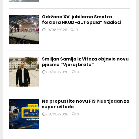
Održana XV. jubilarna Smotra
folklora HKUD-a „Topala“ Nadioci
10/08/2026
0
Smiljan Šamija iz Viteza objavio novu
pjesmu ”Vjeruj bratu”
09/08/2026
0
Ne propustite novu FIS Plus tjedan za
super uštede
08/08/2026
0