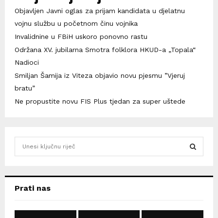
Objavljen Javni oglas za prijam kandidata u djelatnu
vojnu službu u početnom činu vojnika
Invalidnine u FBiH uskoro ponovno rastu
Održana XV. jubilarna Smotra folklora HKUD-a „Topala“
Nadioci
Smiljan Šamija iz Viteza objavio novu pjesmu ”Vjeruj
bratu”
Ne propustite novu FIS Plus tjedan za super uštede
S
e
a
S
r
c
E
Prati nas
h
f
A
o