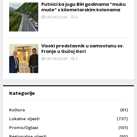
Putnici ka jugu BiH godinama “muku
muče” s kilometarskim kolonama
08/08/2026
0
Visoki predstavnik u samostanu sv.
Franje u Gučoj Gori
08/08/2026
0
Kategorije
Kultura
(61)
Lokalne vijesti
(737)
Promo/Oglasi
(101)
Regionalne vijesti
(50)