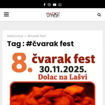
FACEBOOK
INSTAGRAM
YOUTUBE
WHATSAPP
PRIMARY
MENU
Naslovnica
#čvarak fest
Tag : #čvarak fest