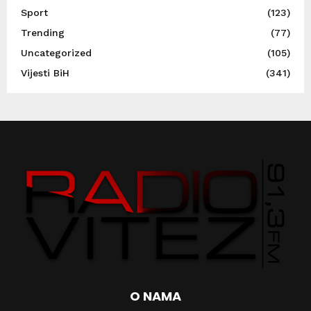
Sport
(123)
Trending
(77)
Uncategorized
(105)
Vijesti BiH
(341)
O NAMA