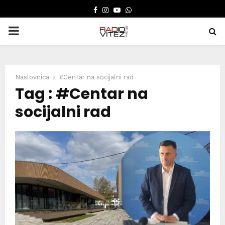
FACEBOOK
INSTAGRAM
YOUTUBE
WHATSAPP
PRIMARY
MENU
Naslovnica
#Centar na socijalni rad
Tag : #Centar na
socijalni rad