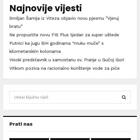
Najnovije vijesti
Smiljan Šamija iz Viteza objavio novu pjesmu ”Vjeruj
bratu”
Ne propustite novu FIS Plus tjedan za super uštede
Putnici ka jugu BiH godinama “muku muče” s
kilometarskim kolonama
Visoki predstavnik u samostanu sv. Franje u Gučoj Gori
Vitkom poziva na racionalno korištenje vode za piće
S
e
a
S
r
c
E
Prati nas
h
f
A
o