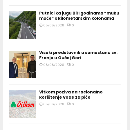
Putnici ka jugu BiH godinama “muku
muče” s kilometarskim kolonama
08/08/2026
0
Visoki predstavnik u samostanu sv.
Franje u Gučoj Gori
08/08/2026
0
Vitkom poziva na racionalno
korištenje vode za piće
08/08/2026
0