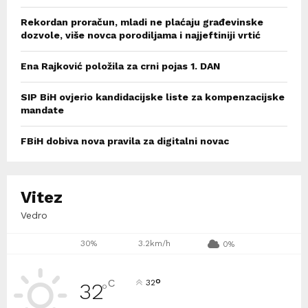
Rekordan proračun, mladi ne plaćaju građevinske
dozvole, više novca porodiljama i najjeftiniji vrtić
Ena Rajković položila za crni pojas 1. DAN
SIP BiH ovjerio kandidacijske liste za kompenzacijske
mandate
FBiH dobiva nova pravila za digitalni novac
Vitez
Vedro
30%
3.2km/h
0%
°
C
32
32
°