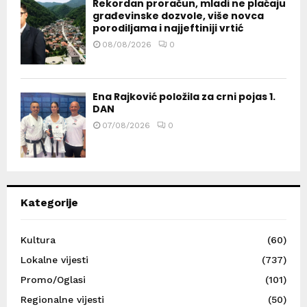
Rekordan proračun, mladi ne plaćaju
građevinske dozvole, više novca
porodiljama i najjeftiniji vrtić
08/08/2026
0
Ena Rajković položila za crni pojas 1.
DAN
07/08/2026
0
Kategorije
Kultura
(60)
Lokalne vijesti
(737)
Promo/Oglasi
(101)
Regionalne vijesti
(50)