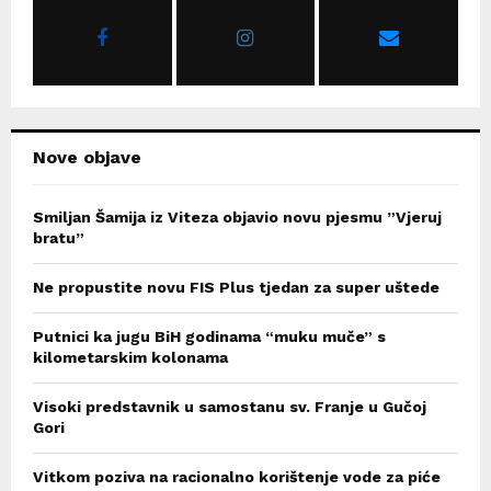
r
R
:
C
H
Nove objave
Smiljan Šamija iz Viteza objavio novu pjesmu ”Vjeruj
bratu”
Ne propustite novu FIS Plus tjedan za super uštede
Putnici ka jugu BiH godinama “muku muče” s
kilometarskim kolonama
Visoki predstavnik u samostanu sv. Franje u Gučoj
Gori
Vitkom poziva na racionalno korištenje vode za piće