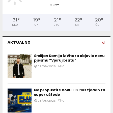
°
32
31
°
19
°
21
°
22
°
20
°
NED
PON
UTO
SRI
ČET
AKTUALNO
All
Smiljan Šamija iz Viteza objavio novu
pjesmu ”Vjeruj bratu”
09/08/2026
0
Ne propustite novu FIS Plus tjedan za
super uštede
08/08/2026
0