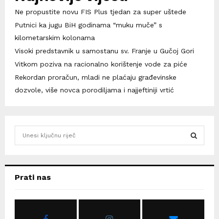
Ne propustite novu FIS Plus tjedan za super uštede
Putnici ka jugu BiH godinama “muku muče” s
kilometarskim kolonama
Visoki predstavnik u samostanu sv. Franje u Gučoj Gori
Vitkom poziva na racionalno korištenje vode za piće
Rekordan proračun, mladi ne plaćaju građevinske
dozvole, više novca porodiljama i najjeftiniji vrtić
S
e
a
S
r
c
E
Prati nas
h
f
A
o
r
R