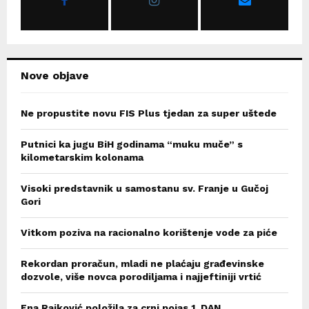
:
C
H
Nove objave
Ne propustite novu FIS Plus tjedan za super uštede
Putnici ka jugu BiH godinama “muku muče” s
kilometarskim kolonama
Visoki predstavnik u samostanu sv. Franje u Gučoj
Gori
Vitkom poziva na racionalno korištenje vode za piće
Rekordan proračun, mladi ne plaćaju građevinske
dozvole, više novca porodiljama i najjeftiniji vrtić
Ena Rajković položila za crni pojas 1. DAN