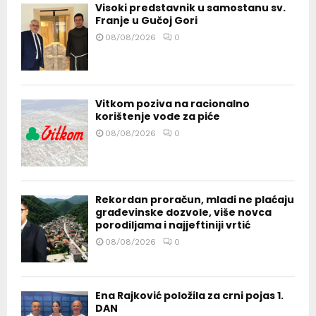
Visoki predstavnik u samostanu sv.
Franje u Gučoj Gori
08/08/2026
0
Vitkom poziva na racionalno
korištenje vode za piće
08/08/2026
0
Rekordan proračun, mladi ne plaćaju
građevinske dozvole, više novca
porodiljama i najjeftiniji vrtić
08/08/2026
0
Ena Rajković položila za crni pojas 1.
DAN