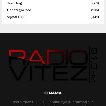
Trending
(76)
Uncategorized
(105)
Vijesti BiH
(341)
O NAMA
Radio Vitez 91,3 FM - lokalne vijesti, informacije iz