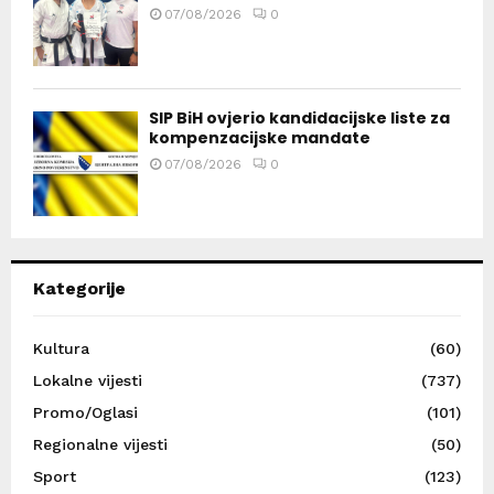
07/08/2026
0
SIP BiH ovjerio kandidacijske liste za
kompenzacijske mandate
07/08/2026
0
Kategorije
Kultura
(60)
Lokalne vijesti
(737)
Promo/Oglasi
(101)
Regionalne vijesti
(50)
Sport
(123)