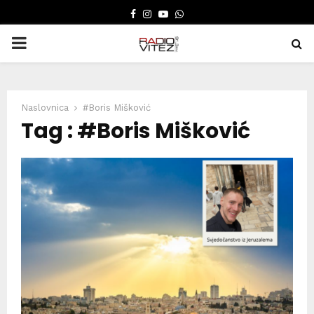
FACEBOOK
INSTAGRAM
YOUTUBE
WHATSAPP
PRIMARY
MENU
Naslovnica
#Boris Mišković
Tag : #Boris Mišković