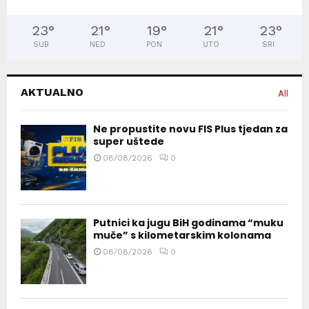
23
°
21
°
19
°
21
°
23
°
SUB
NED
PON
UTO
SRI
AKTUALNO
All
Ne propustite novu FIS Plus tjedan za
super uštede
08/08/2026
0
Putnici ka jugu BiH godinama “muku
muče” s kilometarskim kolonama
08/08/2026
0