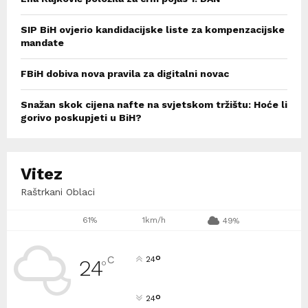
SIP BiH ovjerio kandidacijske liste za kompenzacijske
mandate
FBiH dobiva nova pravila za digitalni novac
Snažan skok cijena nafte na svjetskom tržištu: Hoće li
gorivo poskupjeti u BiH?
Vitez
Raštrkani Oblaci
61%
1km/h
49%
°
C
24
24
°
°
24