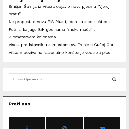
Smiljan Šamija iz Viteza objavio novu pjesmu ”Vjeruj
bratu”
Ne propustite novu FIS Plus tjedan za super uštede
Putnici ka jugu BiH godinama “muku muče” s
kilometarskim kolonama
Visoki predstavnik u samostanu sv. Franje u Gučoj Gori
Vitkom poziva na racionalno korištenje vode za piće
S
e
a
S
r
c
E
Prati nas
h
f
A
o
r
R