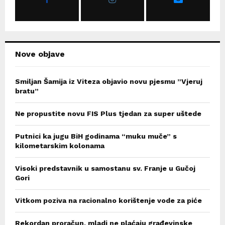
:
C
H
Nove objave
Smiljan Šamija iz Viteza objavio novu pjesmu ”Vjeruj
bratu”
Ne propustite novu FIS Plus tjedan za super uštede
Putnici ka jugu BiH godinama “muku muče” s
kilometarskim kolonama
Visoki predstavnik u samostanu sv. Franje u Gučoj
Gori
Vitkom poziva na racionalno korištenje vode za piće
Rekordan proračun, mladi ne plaćaju građevinske