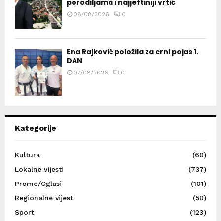
porodiljama i najjeftiniji vrtić
08/08/2026
0
Ena Rajković položila za crni pojas 1.
DAN
07/08/2026
0
Kategorije
Kultura
(60)
Lokalne vijesti
(737)
Promo/Oglasi
(101)
Regionalne vijesti
(50)
Sport
(123)