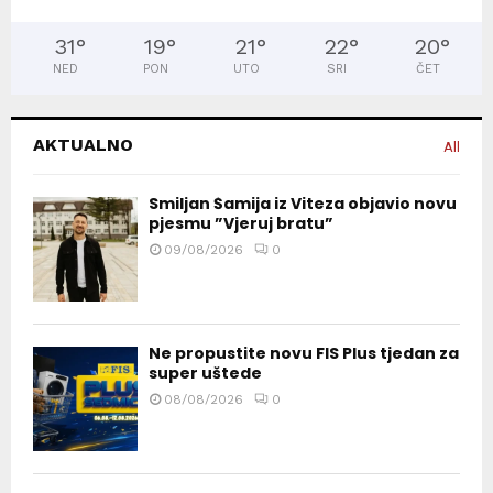
31
°
19
°
21
°
22
°
20
°
NED
PON
UTO
SRI
ČET
AKTUALNO
All
Smiljan Šamija iz Viteza objavio novu
pjesmu ”Vjeruj bratu”
09/08/2026
0
Ne propustite novu FIS Plus tjedan za
super uštede
08/08/2026
0