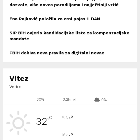
dozvole, više novca porodiljama i najjeftiniji vrtić
Ena Rajković položila za crni pojas 1. DAN
SIP BiH ovjerio kandidacijske liste za kompenzacijske
mandate
FBiH dobiva nova pravila za digitalni novac
Vitez
Vedro
30%
3.2km/h
0%
°
C
32
32
°
°
32