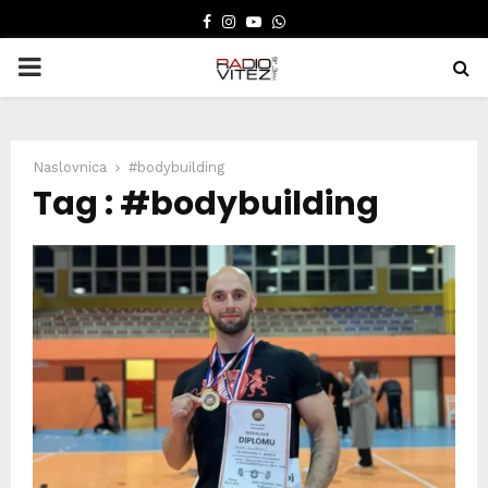
FACEBOOK
INSTAGRAM
YOUTUBE
WHATSAPP
PRIMARY
MENU
Naslovnica
#bodybuilding
Tag : #bodybuilding