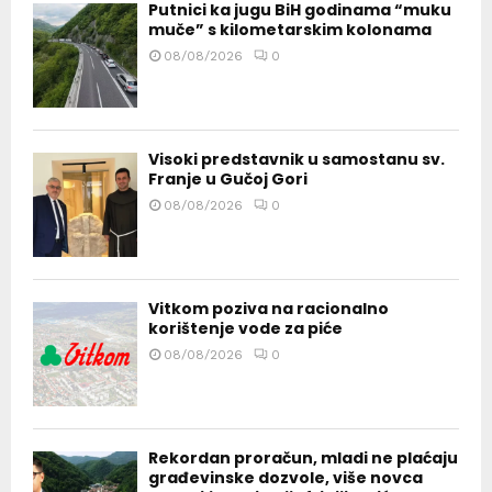
Putnici ka jugu BiH godinama “muku
muče” s kilometarskim kolonama
08/08/2026
0
Visoki predstavnik u samostanu sv.
Franje u Gučoj Gori
08/08/2026
0
Vitkom poziva na racionalno
korištenje vode za piće
08/08/2026
0
Rekordan proračun, mladi ne plaćaju
građevinske dozvole, više novca