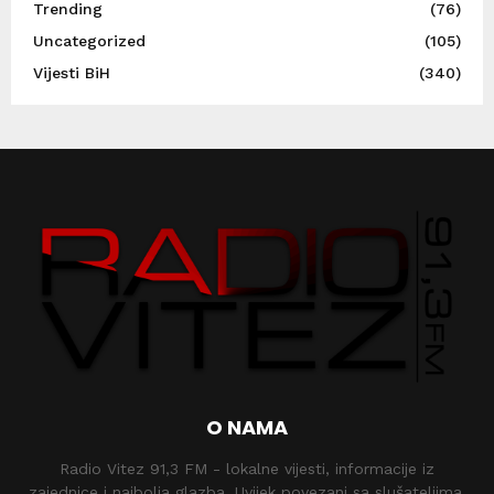
Trending
(76)
Uncategorized
(105)
Vijesti BiH
(340)
O NAMA
Radio Vitez 91,3 FM - lokalne vijesti, informacije iz
zajednice i najbolja glazba. Uvijek povezani sa slušateljima.