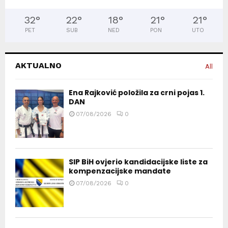
32
°
22
°
18
°
21
°
21
°
PET
SUB
NED
PON
UTO
AKTUALNO
All
Ena Rajković položila za crni pojas 1.
DAN
07/08/2026
0
SIP BiH ovjerio kandidacijske liste za
kompenzacijske mandate
07/08/2026
0