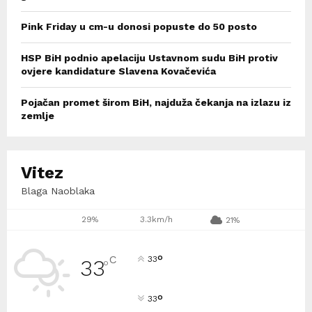
Pink Friday u cm-u donosi popuste do 50 posto
HSP BiH podnio apelaciju Ustavnom sudu BiH protiv
ovjere kandidature Slavena Kovačevića
Pojačan promet širom BiH, najduža čekanja na izlazu iz
zemlje
Vitez
Blaga Naoblaka
29%
3.3km/h
21%
°
C
33
33
°
°
33