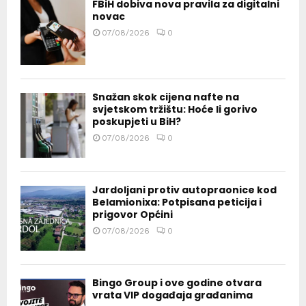
FBiH dobiva nova pravila za digitalni
novac
07/08/2026
0
Snažan skok cijena nafte na
svjetskom tržištu: Hoće li gorivo
poskupjeti u BiH?
07/08/2026
0
Jardoljani protiv autopraonice kod
Belamionixa: Potpisana peticija i
prigovor Općini
07/08/2026
0
Bingo Group i ove godine otvara
vrata VIP događaja građanima