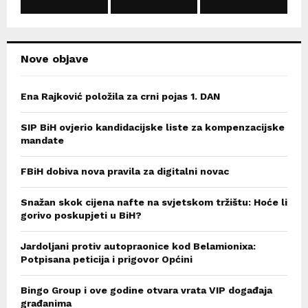
C
H
Nove objave
Ena Rajković položila za crni pojas 1. DAN
SIP BiH ovjerio kandidacijske liste za kompenzacijske
mandate
FBiH dobiva nova pravila za digitalni novac
Snažan skok cijena nafte na svjetskom tržištu: Hoće li
gorivo poskupjeti u BiH?
Jardoljani protiv autopraonice kod Belamionixa:
Potpisana peticija i prigovor Općini
Bingo Group i ove godine otvara vrata VIP događaja
građanima