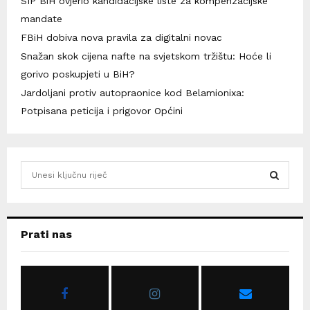
SIP BiH ovjerio kandidacijske liste za kompenzacijske
mandate
FBiH dobiva nova pravila za digitalni novac
Snažan skok cijena nafte na svjetskom tržištu: Hoće li
gorivo poskupjeti u BiH?
Jardoljani protiv autopraonice kod Belamionixa:
Potpisana peticija i prigovor Općini
S
e
a
S
r
c
E
Prati nas
h
f
A
o
r
R
: