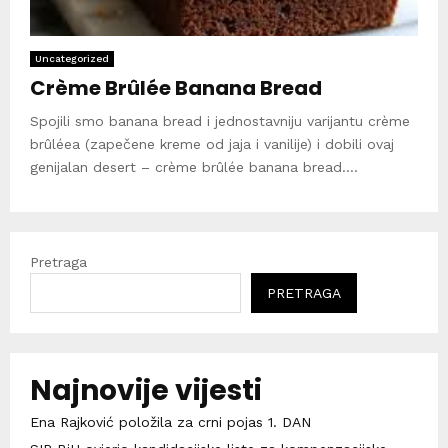
Uncategorized
Crème Brûlée Banana Bread
Spojili smo banana bread i jednostavniju varijantu crème
brûléea (zapečene kreme od jaja i vanilije) i dobili ovaj
genijalan desert – crème brûlée banana bread....
Pretraga
PRETRAGA
Najnovije vijesti
Ena Rajković položila za crni pojas 1. DAN