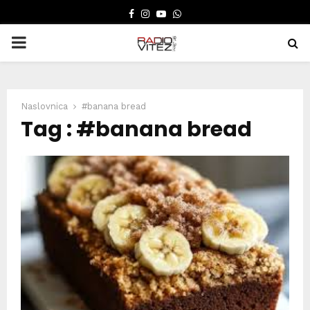
FACEBOOK
INSTAGRAM
YOUTUBE
WHATSAPP
PRIMARY
MENU
Naslovnica
#banana bread
Tag : #banana bread