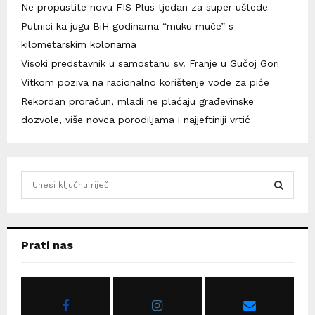
Ne propustite novu FIS Plus tjedan za super uštede
Putnici ka jugu BiH godinama “muku muče” s
kilometarskim kolonama
Visoki predstavnik u samostanu sv. Franje u Gučoj Gori
Vitkom poziva na racionalno korištenje vode za piće
Rekordan proračun, mladi ne plaćaju građevinske
dozvole, više novca porodiljama i najjeftiniji vrtić
S
e
a
S
r
c
E
Prati nas
h
f
A
o
r
R
: