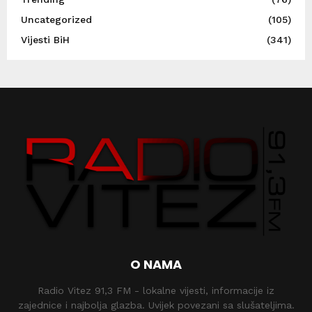
Uncategorized
(105)
Vijesti BiH
(341)
O NAMA
Radio Vitez 91,3 FM - lokalne vijesti, informacije iz
zajednice i najbolja glazba. Uvijek povezani sa slušateljima.