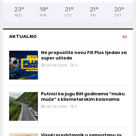
23
°
19
°
21
°
21
°
20
°
NED
PON
UTO
SRI
ČET
AKTUALNO
All
Ne propustite novu FIS Plus tjedan za
super uštede
08/08/2026
0
Putnici ka jugu BiH godinama “muku
muče” s kilometarskim kolonama
08/08/2026
0
Visoki predstavnik u samostanu sv.