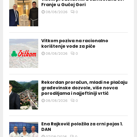
Franje u Gučoj Gori
08/08/2026
0
Vitkom poziva na racionalno
korištenje vode za piće
08/08/2026
0
Rekordan proračun, mladi ne plaćaju
građevinske dozvole, više novca
porodiljama i najjeftiniji vrtić
08/08/2026
0
Ena Rajković položila za crni pojas 1.
DAN
07/08/2026
0