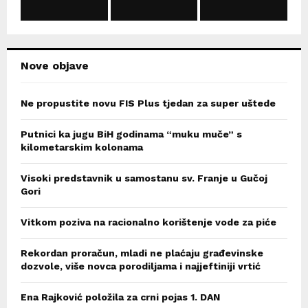
C
H
Nove objave
Ne propustite novu FIS Plus tjedan za super uštede
Putnici ka jugu BiH godinama “muku muče” s
kilometarskim kolonama
Visoki predstavnik u samostanu sv. Franje u Gučoj
Gori
Vitkom poziva na racionalno korištenje vode za piće
Rekordan proračun, mladi ne plaćaju građevinske
dozvole, više novca porodiljama i najjeftiniji vrtić
Ena Rajković položila za crni pojas 1. DAN