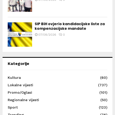
SIP BiH ovjerio kandidacijske liste za
kompenzacijske mandate
07/08/2026
0
Kategorije
Kultura
(60)
Lokalne vijesti
(737)
Promo/Oglasi
(101)
Regionalne vijesti
(50)
Sport
(123)
Trending
(76)