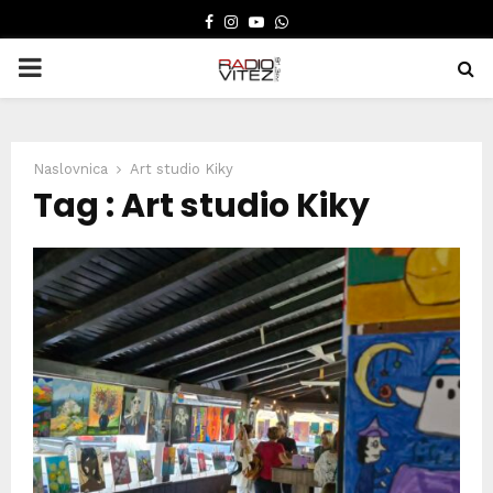
FACEBOOK
INSTAGRAM
YOUTUBE
WHATSAPP
PRIMARY
MENU
Naslovnica
Art studio Kiky
Tag : Art studio Kiky