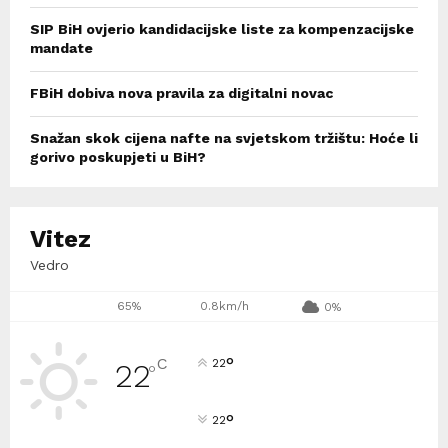
SIP BiH ovjerio kandidacijske liste za kompenzacijske
mandate
FBiH dobiva nova pravila za digitalni novac
Snažan skok cijena nafte na svjetskom tržištu: Hoće li
gorivo poskupjeti u BiH?
Vitez
Vedro
65%
0.8km/h
0%
°
C
22
22
°
°
22