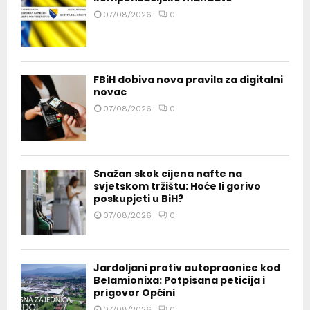
07/08/2026
0
FBiH dobiva nova pravila za digitalni
novac
07/08/2026
0
Snažan skok cijena nafte na
svjetskom tržištu: Hoće li gorivo
poskupjeti u BiH?
07/08/2026
0
Jardoljani protiv autopraonice kod
Belamionixa: Potpisana peticija i
prigovor Općini
07/08/2026
0