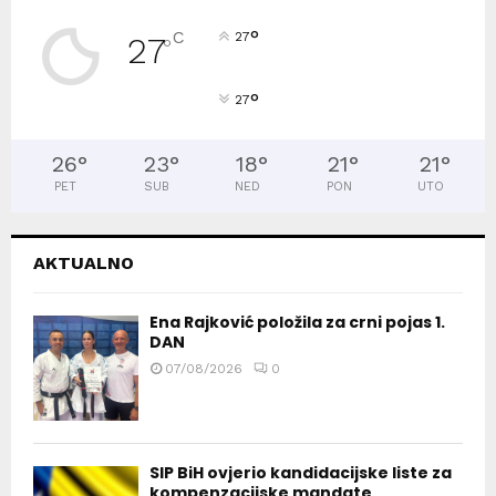
°
C
27
27
°
°
27
26
°
23
°
18
°
21
°
21
°
PET
SUB
NED
PON
UTO
AKTUALNO
Ena Rajković položila za crni pojas 1.
DAN
07/08/2026
0
SIP BiH ovjerio kandidacijske liste za
kompenzacijske mandate