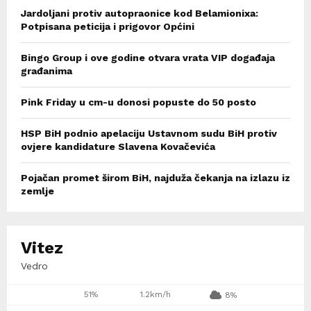
Jardoljani protiv autopraonice kod Belamionixa:
Potpisana peticija i prigovor Općini
Bingo Group i ove godine otvara vrata VIP događaja
građanima
Pink Friday u cm-u donosi popuste do 50 posto
HSP BiH podnio apelaciju Ustavnom sudu BiH protiv
ovjere kandidature Slavena Kovačevića
Pojačan promet širom BiH, najduža čekanja na izlazu iz
zemlje
Vitez
Vedro
51%
1.2km/h
8%