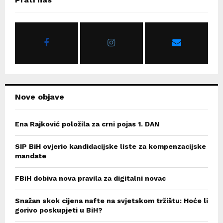
h
f
A
o
r
R
:
C
H
Nove objave
Ena Rajković položila za crni pojas 1. DAN
SIP BiH ovjerio kandidacijske liste za kompenzacijske
mandate
FBiH dobiva nova pravila za digitalni novac
Snažan skok cijena nafte na svjetskom tržištu: Hoće li
gorivo poskupjeti u BiH?