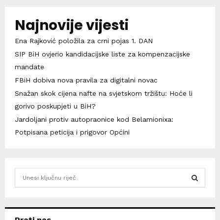
Najnovije vijesti
Ena Rajković položila za crni pojas 1. DAN
SIP BiH ovjerio kandidacijske liste za kompenzacijske
mandate
FBiH dobiva nova pravila za digitalni novac
Snažan skok cijena nafte na svjetskom tržištu: Hoće li
gorivo poskupjeti u BiH?
Jardoljani protiv autopraonice kod Belamionixa:
Potpisana peticija i prigovor Općini
S
e
a
S
r
c
E
Prati nas