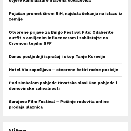
ovjere kandidature Slavena Kovačevića
Pojačan promet širom BiH, najduža čekanja na izlazu iz
zemlje
Otvorene prijave za Bingo Festival Fits: Odaberite
outfit s omiljenim influencerom i zablistajte na
Crvenom tepihu SFF
Danas posljednji ispraćaj i ukop Tanje Kurevije
Hotel Via zapošljava – otvorene četiri radne pozicije
Pod simbolom pobjede Hrvatska slavi Dan pobjede i
domovinske zahvalnosti
Sarajevo Film Festival – Počinje redovita online
prodaja ulaznica
Vitez