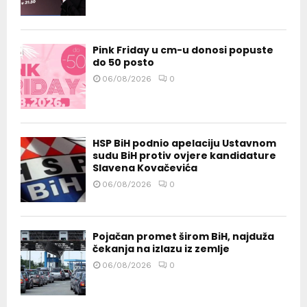
Pink Friday u cm-u donosi popuste
do 50 posto
06/08/2026
0
HSP BiH podnio apelaciju Ustavnom
sudu BiH protiv ovjere kandidature
Slavena Kovačevića
06/08/2026
0
Pojačan promet širom BiH, najduža
čekanja na izlazu iz zemlje
06/08/2026
0