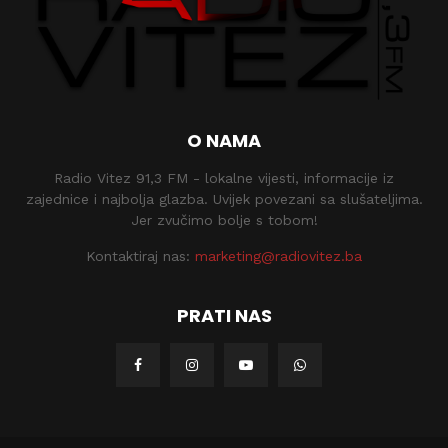
O NAMA
Radio Vitez 91,3 FM - lokalne vijesti, informacije iz
zajednice i najbolja glazba. Uvijek povezani sa slušateljima.
Jer zvučimo bolje s tobom!
Kontaktiraj nas:
marketing@radiovitez.ba
PRATI NAS