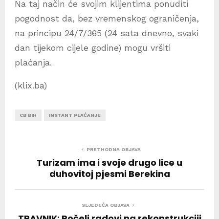
Na taj način će svojim klijentima ponuditi
pogodnost da, bez vremenskog ograničenja,
na principu 24/7/365 (24 sata dnevno, svaki
dan tijekom cijele godine) mogu vršiti
plaćanja.
(klix.ba)
CB BIH
INSTANT PLAĆANJE
PRETHODNA OBJAVA
Turizam ima i svoje drugo lice u
duhovitoj pjesmi Berekina
SLJEDEĆA OBJAVA
TRAVNIK: Počeli radovi na rekonstrukciji