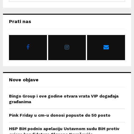
a
S
r
c
E
Prati nas
h
f
A
o
r
R
:
C
H
Nove objave
Bingo Group i ove godine otvara vrata VIP događaja
građanima
Pink Friday u cm-u donosi popuste do 50 posto
HSP BiH podnio apelaciju Ustavnom sudu BiH protiv