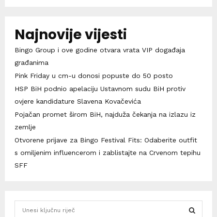
Najnovije vijesti
Bingo Group i ove godine otvara vrata VIP događaja
građanima
Pink Friday u cm-u donosi popuste do 50 posto
HSP BiH podnio apelaciju Ustavnom sudu BiH protiv
ovjere kandidature Slavena Kovačevića
Pojačan promet širom BiH, najduža čekanja na izlazu iz
zemlje
Otvorene prijave za Bingo Festival Fits: Odaberite outfit
s omiljenim influencerom i zablistajte na Crvenom tepihu
SFF
S
e