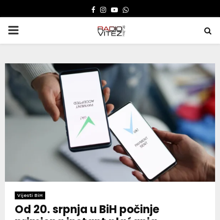
FACEBOOK
INSTAGRAM
YOUTUBE
WHATSAPP
PRIMARY
MENU
Vijesti BiH
Od 20. srpnja u BiH počinje