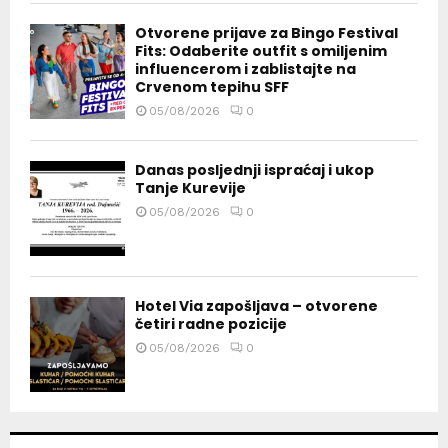
Otvorene prijave za Bingo Festival
Fits: Odaberite outfit s omiljenim
influencerom i zablistajte na
Crvenom tepihu SFF
05/08/2026
0
Danas posljednji ispraćaj i ukop
Tanje Kurevije
05/08/2026
0
Hotel Via zapošljava – otvorene
četiri radne pozicije
05/08/2026
0