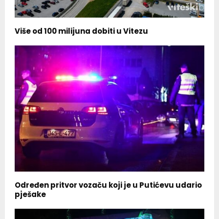
Više od 100 milijuna dobiti u Vitezu
Određen pritvor vozaču koji je u Putićevu udario
pješake