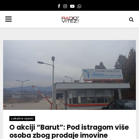
FACEBOOK
INSTAGRAM
YOUTUBE
WHATSAPP
PRIMARY
MENU
Lokalne vijesti
O akciji “Barut”: Pod istragom više
osoba zbog prodaje imovine