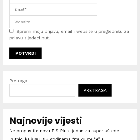
Spremi moju prijavu, email i website u pregledniku za
prijavu sljedeći put.
Pretraga
PRETRAGA
Najnovije vijesti
Ne propustite novu FIS Plus tjedan za super uštede
Putnici ka jugu BiH godinama “muku muče” s