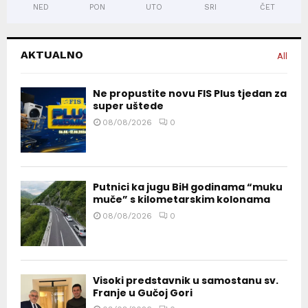
NED
PON
UTO
SRI
ČET
AKTUALNO
All
Ne propustite novu FIS Plus tjedan za
super uštede
08/08/2026
0
Putnici ka jugu BiH godinama “muku
muče” s kilometarskim kolonama
08/08/2026
0
Visoki predstavnik u samostanu sv.
Franje u Gučoj Gori