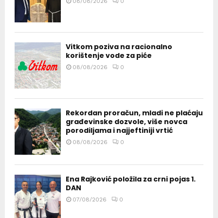
08/08/2026
0
Vitkom poziva na racionalno
korištenje vode za piće
08/08/2026
0
Rekordan proračun, mladi ne plaćaju
građevinske dozvole, više novca
porodiljama i najjeftiniji vrtić
08/08/2026
0
Ena Rajković položila za crni pojas 1.
DAN
07/08/2026
0