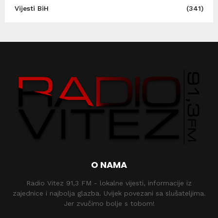
Vijesti BiH
(341)
O NAMA
Radio Vitez 91,3 FM - lokalne vijesti, informacije iz
zajednice i najbolja glazba. Uvijek povezani sa slušateljima.
Jer zvučimo bolje s tobom!