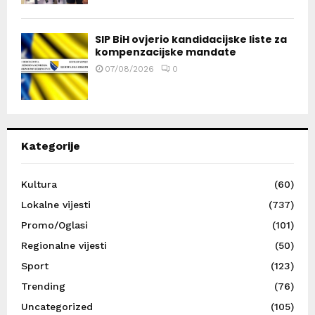
SIP BiH ovjerio kandidacijske liste za
kompenzacijske mandate
07/08/2026
0
Kategorije
Kultura
(60)
Lokalne vijesti
(737)
Promo/Oglasi
(101)
Regionalne vijesti
(50)
Sport
(123)
Trending
(76)
Uncategorized
(105)