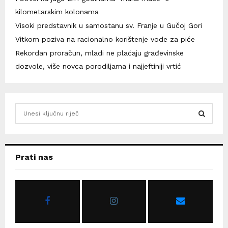
kilometarskim kolonama
Visoki predstavnik u samostanu sv. Franje u Gučoj Gori
Vitkom poziva na racionalno korištenje vode za piće
Rekordan proračun, mladi ne plaćaju građevinske
dozvole, više novca porodiljama i najjeftiniji vrtić
S
e
a
S
r
c
E
Prati nas
h
f
A
o
r
R
:
C