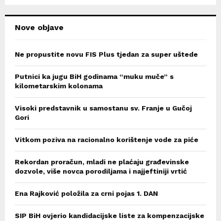
H
Nove objave
Ne propustite novu FIS Plus tjedan za super uštede
Putnici ka jugu BiH godinama “muku muče” s
kilometarskim kolonama
Visoki predstavnik u samostanu sv. Franje u Gučoj
Gori
Vitkom poziva na racionalno korištenje vode za piće
Rekordan proračun, mladi ne plaćaju građevinske
dozvole, više novca porodiljama i najjeftiniji vrtić
Ena Rajković položila za crni pojas 1. DAN
SIP BiH ovjerio kandidacijske liste za kompenzacijske