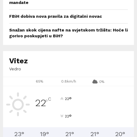
mandate
FBiH dobiva nova pravila za digitalni novac
Snažan skok cijena nafte na svjetskom tržištu: Hoće li
gorivo poskupjeti u BiH?
Vitez
Vedro
65%
0.8km/h
0%
°
C
22
22
°
°
22
23
°
19
°
21
°
21
°
20
°