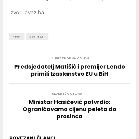
izvor: avaz.ba
#FUP
#VITEZIT
PRETHODNA OBJAVA
Predsjedatelj Matišić i premijer Lendo
primili Izaslanstvo EU u BiH
SLJEDEĆA OBJAVA
Ministar Hasičević potvrdio:
Ograničavamo cijenu peleta do
prosinca
POVEZANI ČLANCI