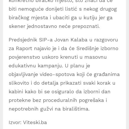
konkretno biračko mjesto, što znači da će
biti nemoguće donijeti listić s nekog drugog
biračkog mjesta i ubaciti ga u kutiju jer ga
skener jednostavno neće prepoznati.
Predsjednik SIP-a Jovan Kalaba u razgovoru
za Raport najavio je i da će Središnje izborno
povjerenstvo uskoro krenuti u masovnu
edukativnu kampanju. U planu je
objavljivanje video-spotova koji će građanima
slikovito i do detalja prikazati svaki korak u
kabini kako bi se osiguralo da izborni dan
protekne bez proceduralnih pogrešaka i
nepotrebnih gužvi na biralištima.
Izvor: Viteski.ba