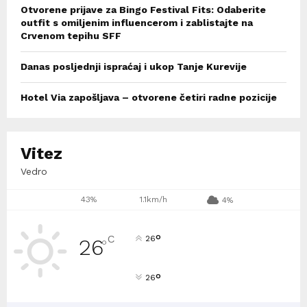
Otvorene prijave za Bingo Festival Fits: Odaberite
outfit s omiljenim influencerom i zablistajte na
Crvenom tepihu SFF
Danas posljednji ispraćaj i ukop Tanje Kurevije
Hotel Via zapošljava – otvorene četiri radne pozicije
Vitez
Vedro
43%
1.1km/h
4%
°
C
26
26
°
°
26