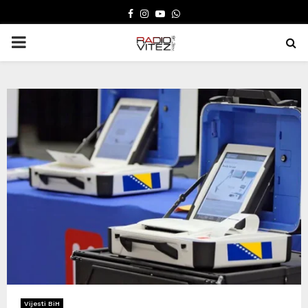
FACEBOOK
INSTAGRAM
YOUTUBE
WHATSAPP
PRIMARY
MENU
Vijesti BiH