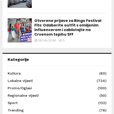
Otvorene prijave za Bingo Festival
Fits: Odaberite outfit s omiljenim
influencerom i zablistajte na
Crvenom tepihu SFF
05/08/2026
0
Kategorije
Kultura
(60)
Lokalne vijesti
(734)
Promo/Oglasi
(100)
Regionalne vijesti
(50)
Sport
(122)
Trending
(76)