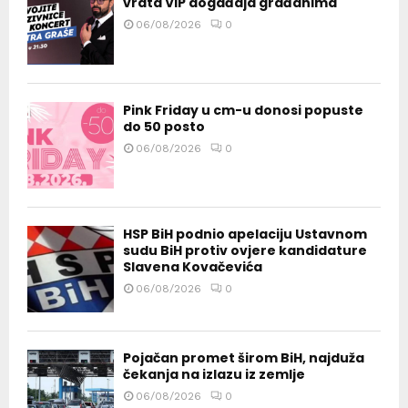
vrata VIP događaja građanima
06/08/2026
0
Pink Friday u cm-u donosi popuste
do 50 posto
06/08/2026
0
HSP BiH podnio apelaciju Ustavnom
sudu BiH protiv ovjere kandidature
Slavena Kovačevića
06/08/2026
0
Pojačan promet širom BiH, najduža
čekanja na izlazu iz zemlje
06/08/2026
0