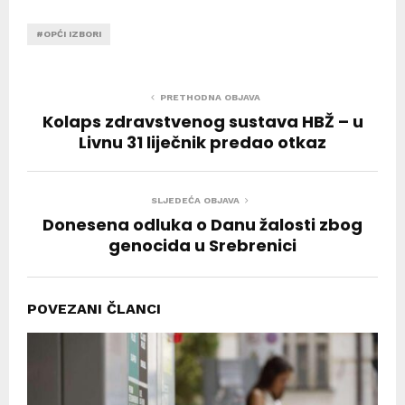
#OPĆI IZBORI
PRETHODNA OBJAVA
Kolaps zdravstvenog sustava HBŽ – u
Livnu 31 liječnik predao otkaz
SLJEDEĆA OBJAVA
Donesena odluka o Danu žalosti zbog
genocida u Srebrenici
POVEZANI ČLANCI