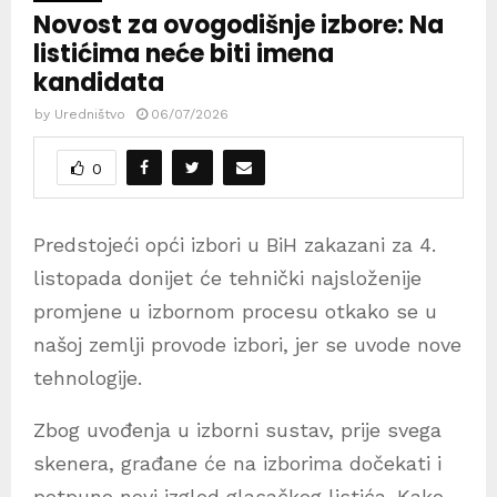
Novost za ovogodišnje izbore: Na
listićima neće biti imena
kandidata
by
Uredništvo
06/07/2026
0
Predstojeći opći izbori u BiH zakazani za 4.
listopada donijet će tehnički najsloženije
promjene u izbornom procesu otkako se u
našoj zemlji provode izbori, jer se uvode nove
tehnologije.
Zbog uvođenja u izborni sustav, prije svega
skenera, građane će na izborima dočekati i
potpuno novi izgled glasačkog listića. Kako