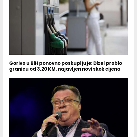
Gorivo u BiH ponovno poskupljuje: Dizel probio
granicu od 3,20 KM, najavljen novi skok cijena