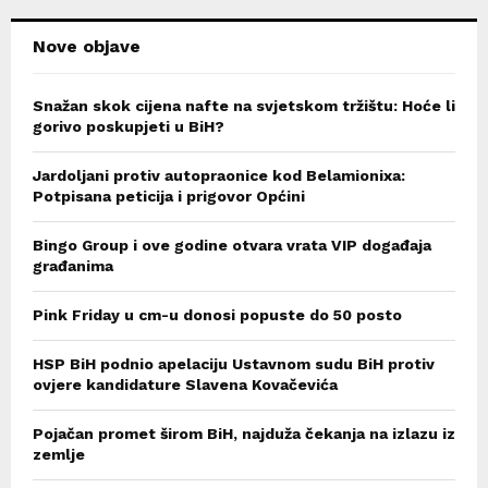
H
Nove objave
Snažan skok cijena nafte na svjetskom tržištu: Hoće li
gorivo poskupjeti u BiH?
Jardoljani protiv autopraonice kod Belamionixa:
Potpisana peticija i prigovor Općini
Bingo Group i ove godine otvara vrata VIP događaja
građanima
Pink Friday u cm-u donosi popuste do 50 posto
HSP BiH podnio apelaciju Ustavnom sudu BiH protiv
ovjere kandidature Slavena Kovačevića
Pojačan promet širom BiH, najduža čekanja na izlazu iz
zemlje