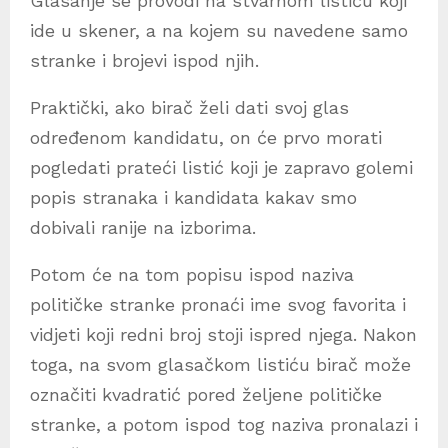
Glasanje se provodi na stvarnom listiću koji
ide u skener, a na kojem su navedene samo
stranke i brojevi ispod njih.
Praktički, ako birač želi dati svoj glas
određenom kandidatu, on će prvo morati
pogledati prateći listić koji je zapravo golemi
popis stranaka i kandidata kakav smo
dobivali ranije na izborima.
Potom će na tom popisu ispod naziva
političke stranke pronaći ime svog favorita i
vidjeti koji redni broj stoji ispred njega. Nakon
toga, na svom glasačkom listiću birač može
označiti kvadratić pored željene političke
stranke, a potom ispod tog naziva pronalazi i