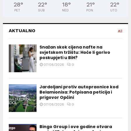
28
°
22
°
18
°
21
°
22
°
PET
SUB
NED
PON
UTO
AKTUALNO
All
Snažan skok cijena nafte na
svjetskom tržištu: Hoće li gorivo
poskupjeti u BiH?
07/08/2026
0
Jardoljani protiv autopraonice kod
Belamionixa: Potpisana peticija i
prigovor Općini
07/08/2026
0
Bingo Group i ove godine otvara