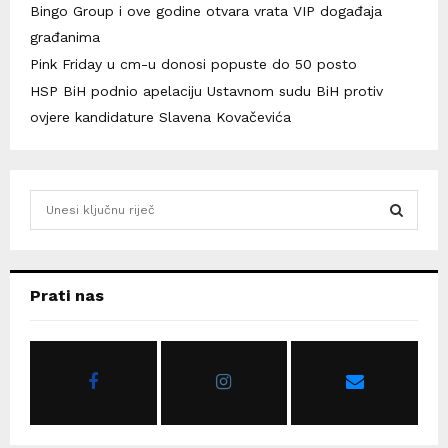
Bingo Group i ove godine otvara vrata VIP događaja
građanima
Pink Friday u cm-u donosi popuste do 50 posto
HSP BiH podnio apelaciju Ustavnom sudu BiH protiv
ovjere kandidature Slavena Kovačevića
S
e
a
S
r
c
E
Prati nas
h
f
A
o
r
R
:
C