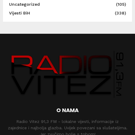
Uncategorized
(105)
Vijesti BiH
(338)
O NAMA
Radio Vitez 91,3 FM - lokalne vijesti, informacije iz
zajednice i najbolja glazba. Uvijek povezani sa slušateljima.
Jer zvučimo bolje s tobom!