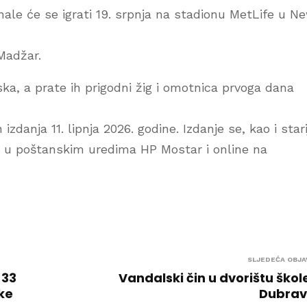
le će se igrati 19. srpnja na stadionu MetLife u N
 Madžar.
ska, a prate ih prigodni žig i omotnica prvoga dana
izdanja 11. lipnja 2026. godine. Izdanje se, kao i stari
i u poštanskim uredima HP Mostar i online na
SLJEDEĆA OBJA
 33
Vandalski čin u dvorištu škol
ke
Dubrav