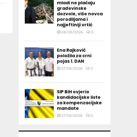
mladi ne plaćaju
građevinske
dozvole, više novca
porodiljama i
najjeftiniji vrtić
08/08/2026
0
Ena Rajković
položila za crni
pojas 1. DAN
07/08/2026
0
SIP BiH ovjerio
kandidacijske liste
za kompenzacijske
mandate
07/08/2026
0