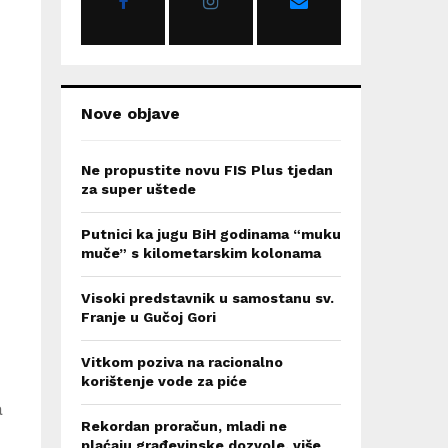
:
C
H
Nove objave
Ne propustite novu FIS Plus tjedan
za super uštede
Putnici ka jugu BiH godinama “muku
muče” s kilometarskim kolonama
Visoki predstavnik u samostanu sv.
Franje u Gučoj Gori
Vitkom poziva na racionalno
korištenje vode za piće
a
Rekordan proračun, mladi ne
plaćaju građevinske dozvole, više