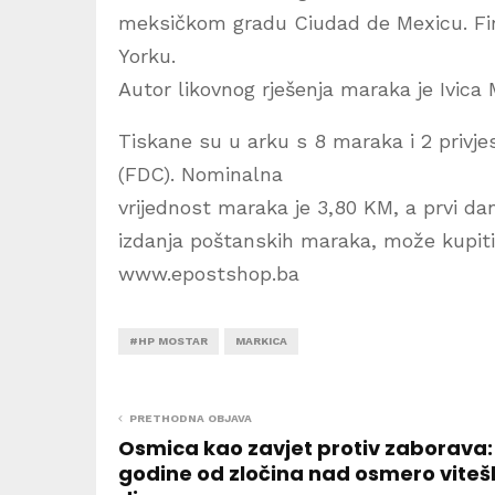
meksičkom gradu Ciudad de Mexicu. Fina
Yorku.
Autor likovnog rješenja maraka je Ivica
Tiskane su u arku s 8 maraka i 2 privje
(FDC). Nominalna
vrijednost maraka je 3,80 KM, a prvi dan 
izdanja poštanskih maraka, može kupit
www.epostshop.ba
#HP MOSTAR
MARKICA
PRETHODNA OBJAVA
Osmica kao zavjet protiv zaborava:
godine od zločina nad osmero viteš