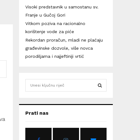
Visoki predstavnik u samostanu sv.
Franje u Gučoj Gori
Vitkom poziva na racionalno
korištenje vode za piće
Rekordan proračun, mladi ne plaćaju
građevinske dozvole, više novca
porodiljama i najjeftiniji vrtić
S
e
a
S
r
c
E
Prati nas
h
va
f
A
o
r
R