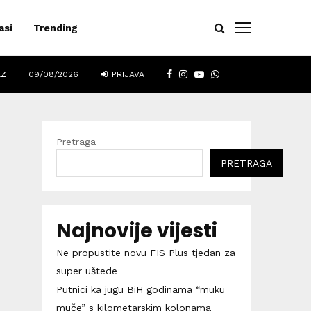
asi
Trending
FACEBOOK
INSTAGRAM
YOUTUBE
WHATSAPP
EZ
09/08/2026
PRIJAVA
Pretraga
PRETRAGA
Najnovije vijesti
Ne propustite novu FIS Plus tjedan za
super uštede
Putnici ka jugu BiH godinama “muku
muče” s kilometarskim kolonama