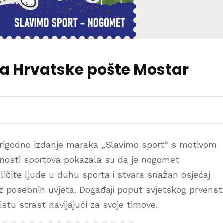
 Hrvatske pošte Mostar
prigodno izdanje maraka „Slavimo sport“ s motivom
rnosti sportova pokazala su da je nogomet
zličite ljude u duhu sporta i stvara snažan osjećaj
ez posebnih uvjeta. Događaji poput svjetskog prvenst
 istu strast navijajući za svoje timove.