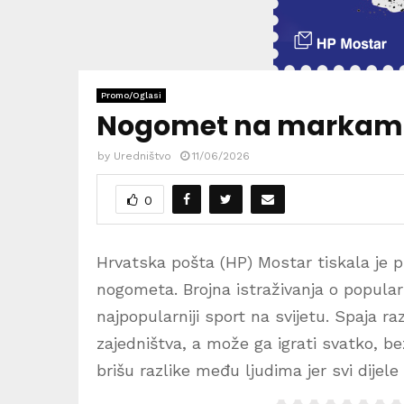
Promo/Oglasi
Nogomet na markama
by
Uredništvo
11/06/2026
0
Hrvatska pošta (HP) Mostar tiskala je 
nogometa. Brojna istraživanja o popula
najpopularniji sport na svijetu. Spaja ra
zajedništva, a može ga igrati svatko, b
brišu razlike među ljudima jer svi dijele