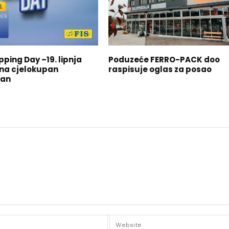
pping Day –19. lipnja
Poduzeće FERRO-PACK doo
na cjelokupan
raspisuje oglas za posao
man