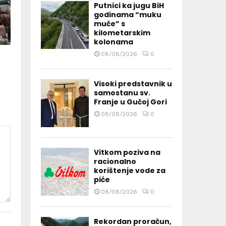
Putnici ka jugu BiH
godinama “muku
muče” s
kilometarskim
kolonama
08/08/2026
0
Visoki predstavnik u
samostanu sv.
Franje u Gučoj Gori
08/08/2026
0
Vitkom poziva na
racionalno
korištenje vode za
piće
08/08/2026
0
Rekordan proračun,