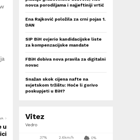
novca porodiljama i najjeftiniji vrtić
ew
Ena Rajković položila za crni pojas 1.
DAN
SIP BiH ovjerio kandidacijske liste
za kompenzacijske mandate
ja
FBiH dobiva nova pravila za digitalni
novac
Snažan skok cijena nafte na
svjetskom tržištu: Hoće li gorivo
poskupjeti u BiH?
Vitez
VA
Vedro
e u
ici
37%
2.6km/h
0%