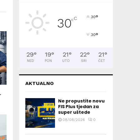
°
30
C
30
°
°
30
29
°
19
°
21
°
22
°
21
°
NED
PON
UTO
SRI
ČET
AKTUALNO
.
Ne propustite novu
FIS Plus tjedan za
super uštede
08/08/2026
0