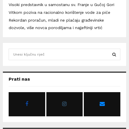
Visoki predstavnik u samostanu sv. Franje u Gučoj Gori
Vitkom poziva na racionalno korištenje vode za piće
Rekordan proračun, mladi ne plaćaju građevinske
dozvole, više novca porodiljama i najjeftiniji vrtić
S
e
a
S
r
c
E
Prati nas
h
f
A
o
r
R
:
C
H