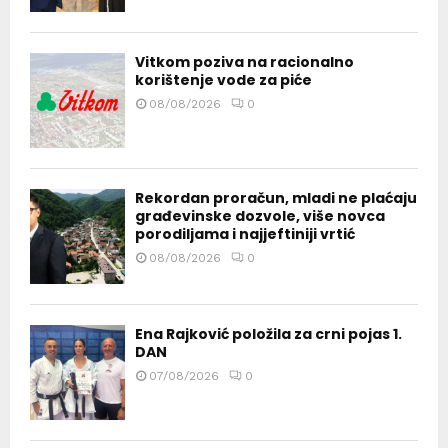
Vitkom poziva na racionalno
korištenje vode za piće
08/08/2026
0
Rekordan proračun, mladi ne plaćaju
građevinske dozvole, više novca
porodiljama i najjeftiniji vrtić
08/08/2026
0
Ena Rajković položila za crni pojas 1.
DAN
07/08/2026
0