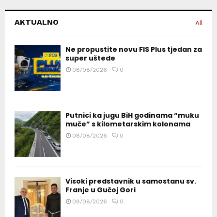
AKTUALNO
All
Ne propustite novu FIS Plus tjedan za
super uštede
08/08/2026
0
Putnici ka jugu BiH godinama “muku
muče” s kilometarskim kolonama
08/08/2026
0
Visoki predstavnik u samostanu sv.
Franje u Gučoj Gori
08/08/2026
0