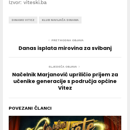
Izvor: viteski.ba
DINAMO VITEZ
KLUB NAVIJAČA DINAMA
PRETHODNA OBJAVA
Danas isplata mirovina za svibanj
SLJEDEĆA OBJAVA
Načelnik Marjanović upriličio prijem za
učenike generacije s područja općine
Vitez
POVEZANI ČLANCI