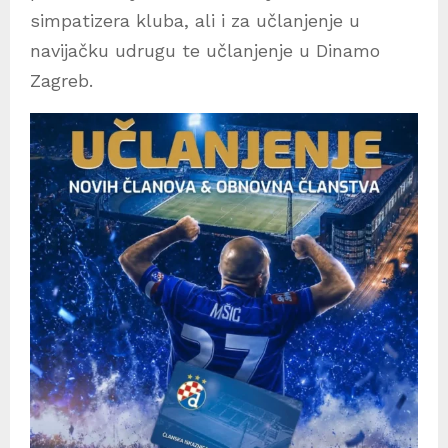
simpatizera kluba, ali i za učlanjenje u
navijačku udrugu te učlanjenje u Dinamo
Zagreb.