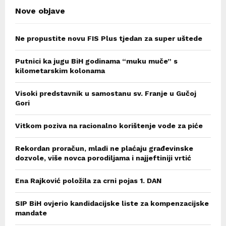
Nove objave
Ne propustite novu FIS Plus tjedan za super uštede
Putnici ka jugu BiH godinama “muku muče” s
kilometarskim kolonama
Visoki predstavnik u samostanu sv. Franje u Gučoj
Gori
Vitkom poziva na racionalno korištenje vode za piće
Rekordan proračun, mladi ne plaćaju građevinske
dozvole, više novca porodiljama i najjeftiniji vrtić
Ena Rajković položila za crni pojas 1. DAN
SIP BiH ovjerio kandidacijske liste za kompenzacijske
mandate