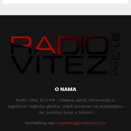
O NAMA
Radio Vitez 91,3 FM - lokalne vijesti, informacije iz
zajednice i najbolja glazba. Uvijek povezani sa slušateljima.
Jer zvučimo bolje s tobom!
Kontaktiraj nas:
marketing@radiovitez.ba