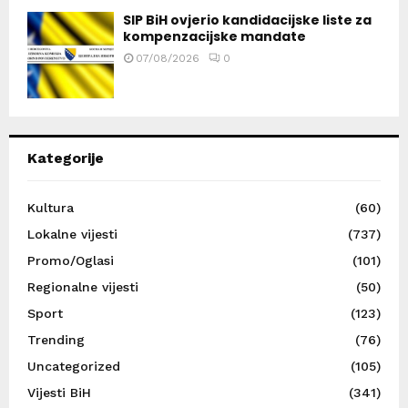
SIP BiH ovjerio kandidacijske liste za
kompenzacijske mandate
07/08/2026
0
Kategorije
Kultura
(60)
Lokalne vijesti
(737)
Promo/Oglasi
(101)
Regionalne vijesti
(50)
Sport
(123)
Trending
(76)
Uncategorized
(105)
Vijesti BiH
(341)