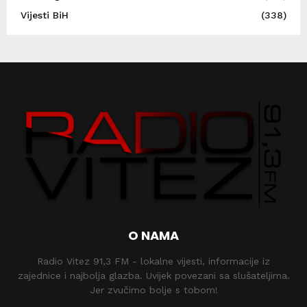
Vijesti BiH
(338)
O NAMA
Radio Vitez 91,3 FM - lokalne vijesti, informacije iz
zajednice i najbolja glazba. Uvijek povezani sa slušateljima.
Jer zvučimo bolje s tobom!