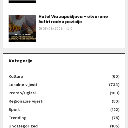
Hotel Via zapošljava – otvorene
četiri radne pozicije
05/08/2026
0
Kategorije
Kultura
(60)
Lokalne vijesti
(733)
Promo/Oglasi
(100)
Regionalne vijesti
(50)
Sport
(122)
Trending
(75)
Uncategorized
(105)