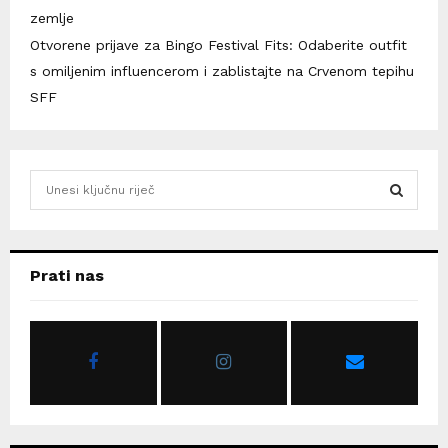
zemlje
Otvorene prijave za Bingo Festival Fits: Odaberite outfit
s omiljenim influencerom i zablistajte na Crvenom tepihu
SFF
S
e
a
S
r
c
E
Prati nas
h
f
A
o
r
R
:
C
H