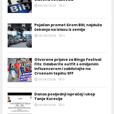
06/08/2026
0
Pojačan promet širom BiH, najduža
čekanja na izlazu iz zemlje
06/08/2026
0
Otvorene prijave za Bingo Festival
Fits: Odaberite outfit s omiljenim
influencerom i zablistajte na
Crvenom tepihu SFF
05/08/2026
0
Danas posljednji ispraćaj i ukop
Tanje Kurevije
05/08/2026
0