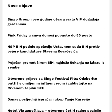
Nove objave
Bingo Group i ove godine otvara vrata VIP događaja
građanima
Pink Friday u cm-u donosi popuste do 50 posto
HSP BiH podnio apelaciju Ustavnom sudu BiH protiv
ovjere kandidature Slavena Kovačevića
Pojačan promet širom BiH, najduža čekanja na izlazu iz
zemlje
Otvorene prijave za Bingo Festival Fits: Odaberite
outfit s omiljenim influencerom i zablistajte na
Crvenom tepihu SFF
Danas posljednji ispraćaj i ukop Tanje Kurevije
Hotel Via zapošljava – otvorene četiri radne pozicije