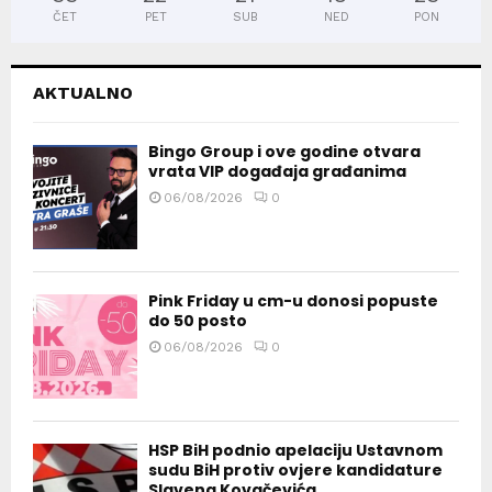
ČET
PET
SUB
NED
PON
AKTUALNO
Bingo Group i ove godine otvara
vrata VIP događaja građanima
06/08/2026
0
Pink Friday u cm-u donosi popuste
do 50 posto
06/08/2026
0
HSP BiH podnio apelaciju Ustavnom
sudu BiH protiv ovjere kandidature
Slavena Kovačevića