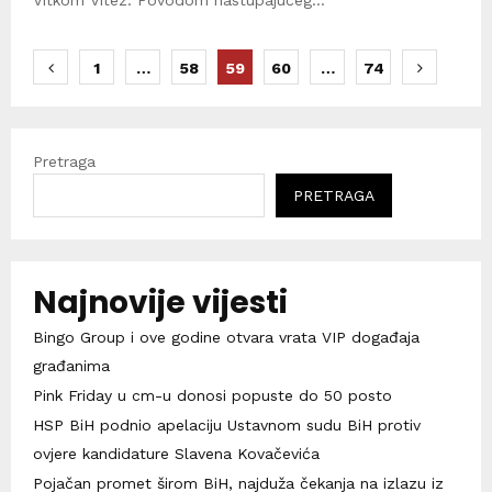
Brojevi
1
…
58
59
60
…
74
stranica
objava
Pretraga
PRETRAGA
Najnovije vijesti
Bingo Group i ove godine otvara vrata VIP događaja
građanima
Pink Friday u cm-u donosi popuste do 50 posto
HSP BiH podnio apelaciju Ustavnom sudu BiH protiv
ovjere kandidature Slavena Kovačevića
Pojačan promet širom BiH, najduža čekanja na izlazu iz