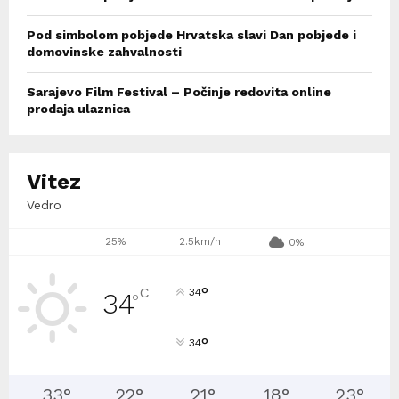
Pod simbolom pobjede Hrvatska slavi Dan pobjede i
domovinske zahvalnosti
Sarajevo Film Festival – Počinje redovita online
prodaja ulaznica
Vitez
Vedro
25%
2.5km/h
0%
°
C
34
34
°
°
34
33
°
22
°
21
°
18
°
23
°