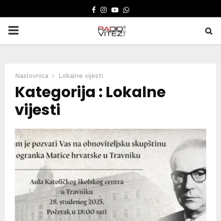
FACEBOOK
INSTAGRAM
YOUTUBE
WHATSAPP
PRIMARY
MENU
Naslovnica
Lokalne vijesti
Kategorija : Lokalne
vijesti