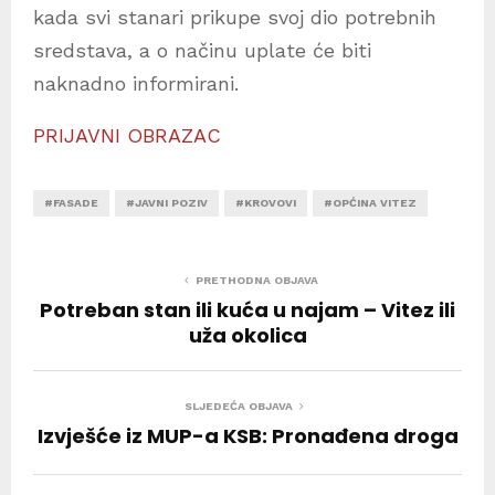
kada svi stanari prikupe svoj dio potrebnih
sredstava, a o načinu uplate će biti
naknadno informirani.
PRIJAVNI OBRAZAC
#FASADE
#JAVNI POZIV
#KROVOVI
#OPĆINA VITEZ
PRETHODNA OBJAVA
Potreban stan ili kuća u najam – Vitez ili
uža okolica
SLJEDEĆA OBJAVA
Izvješće iz MUP-a KSB: Pronađena droga