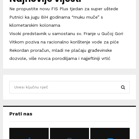
Ne propustite novu FIS Plus tjedan za super uštede
Putnici ka jugu BiH godinama “muku muče” s
kilometarskim kolonama
Visoki predstavnik u samostanu sv. Franje u Gučoj Gori
Vitkom poziva na racionalno korištenje vode za piće
Rekordan proračun, mladi ne plaćaju građevinske
dozvole, više novca porodiljama i najjeftiniji vrtić
S
e
a
S
r
c
E
Prati nas
h
f
A
o
r
R