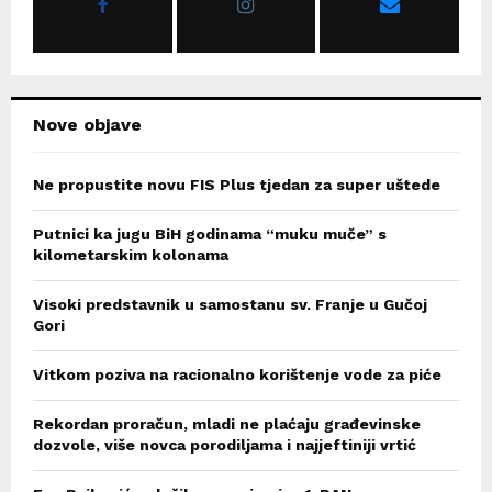
:
C
H
Nove objave
Ne propustite novu FIS Plus tjedan za super uštede
Putnici ka jugu BiH godinama “muku muče” s
kilometarskim kolonama
Visoki predstavnik u samostanu sv. Franje u Gučoj
Gori
Vitkom poziva na racionalno korištenje vode za piće
Rekordan proračun, mladi ne plaćaju građevinske
dozvole, više novca porodiljama i najjeftiniji vrtić