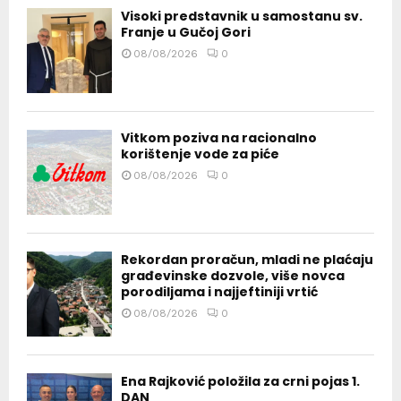
Visoki predstavnik u samostanu sv.
Franje u Gučoj Gori
08/08/2026
0
Vitkom poziva na racionalno
korištenje vode za piće
08/08/2026
0
Rekordan proračun, mladi ne plaćaju
građevinske dozvole, više novca
porodiljama i najjeftiniji vrtić
08/08/2026
0
Ena Rajković položila za crni pojas 1.
DAN