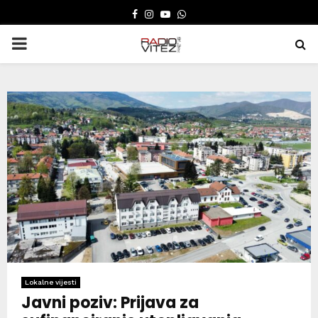
FACEBOOK
INSTAGRAM
YOUTUBE
WHATSAPP
PRIMARY
MENU
Lokalne vijesti
Javni poziv: Prijava za