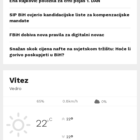
Ena Rajković položila za crni pojas 1. DAN
SIP BiH ovjerio kandidacijske liste za kompenzacijske
mandate
FBiH dobiva nova pravila za digitalni novac
Snažan skok cijena nafte na svjetskom tržištu: Hoće li
gorivo poskupjeti u BiH?
Vitez
Vedro
65%
0.8km/h
0%
°
C
22
22
°
°
22