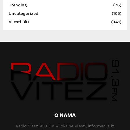
Trending
(76)
Uncategorized
(105)
Vijesti BiH
(341)
O NAMA
Radio Vitez 91,3 FM - lokalne vijesti, informacije iz