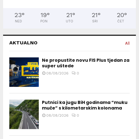
23
°
19
°
21
°
21
°
20
°
NED
PON
UTO
SRI
ČET
AKTUALNO
All
Ne propustite novu FIS Plus tjedan za
super uštede
08/08/2026
0
Putnici ka jugu BiH godinama “muku
muče” s kilometarskim kolonama
08/08/2026
0