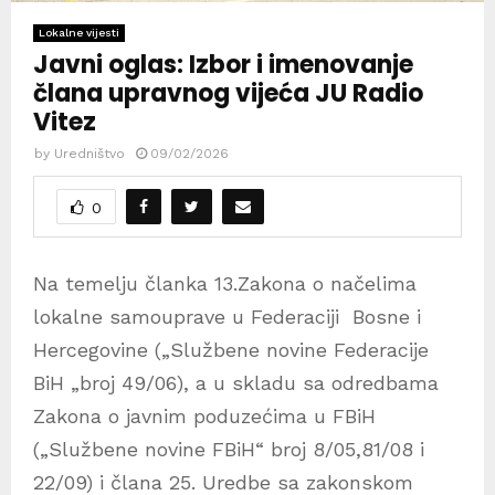
Lokalne vijesti
Javni oglas: Izbor i imenovanje
člana upravnog vijeća JU Radio
Vitez
by
Uredništvo
09/02/2026
0
Na temelju članka 13.Zakona o načelima
lokalne samouprave u Federaciji Bosne i
Hercegovine („Službene novine Federacije
BiH „broj 49/06), a u skladu sa odredbama
Zakona o javnim poduzećima u FBiH
(„Službene novine FBiH“ broj 8/05,81/08 i
22/09) i člana 25. Uredbe sa zakonskom