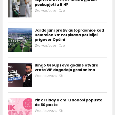
poskupjeti u BiH?
07/08/2026
0
Jardoljani protiv autopraonice kod
Belamionixa: Potpisana peticija i
prigovor Općini
07/08/2026
0
Bingo Group i ove godine otvara
vrata VIP događaja građanima
06/08/2026
0
Pink Friday u cm-u donosi popuste
do 50 posto
06/08/2026
0