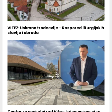
VITEZ: Uskrsno trodnevlje – Raspored liturgijskih
slavlja i obreda
Centar za socijalni rad Vitez: Izdvojeni novci za