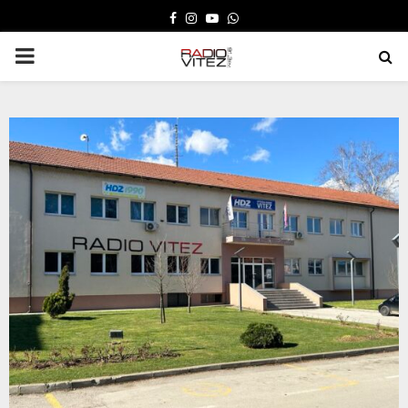
FACEBOOK
INSTAGRAM
YOUTUBE
WHATSAPP
PRIMARY
MENU