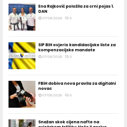
Ena Rajković položila za crni pojas 1.
DAN
07/08/2026
0
SIP BiH ovjerio kandidacijske liste za
kompenzacijske mandate
07/08/2026
0
FBiH dobiva nova pravila za digitalni
novac
07/08/2026
0
Snažan skok cijena nafte na
svjetskom tržištu: Hoće li gorivo