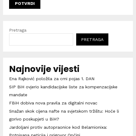
Pretraga
PRETRAGA
Najnovije vijesti
Ena Rajković položila za crni pojas 1. DAN
SIP BiH ovjerio kandidacijske liste za kompenzacijske
mandate
FBiH dobiva nova pravila za digitalni novac
Snažan skok cijena nafte na svjetskom tržištu: Hoće li
gorivo poskupjeti u BiH?
Jardoljani protiv autopraonice kod Belamionixa:
Potpisana peticija i prigovor Općini