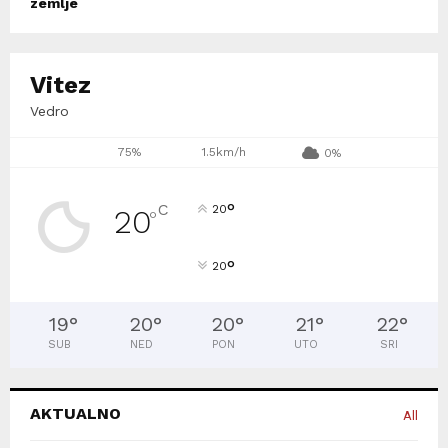
zemlje
Vitez
Vedro
75%
1.5km/h
0%
°
C
20
20
°
°
20
19
°
20
°
20
°
21
°
22
°
SUB
NED
PON
UTO
SRI
AKTUALNO
All