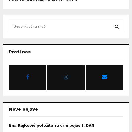
S
e
a
S
r
c
E
Prati nas
h
f
A
o
r
R
:
C
H
Nove objave
Ena Rajković položila za crni pojas 1. DAN