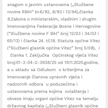
snagom o javnim ustanovama („Službene
novine RBiH“ br.6/92, 8/93 i 13/94),članka
8.Zakona o ministarskim, vladinim i drugim
imenovanjima Federacije Bosne i Hercegovine
(“Službene novine F BiH” broj 12/03 i 34/03 i
65/13) i članka 24. tč.18. Statuta općine Vitez
(“Službeni glasnik općine Vitez” broj 5/08), i
članka 1. Zaključka Općinskog vijeća Vitez
broj:01-3-04-2-3938/25 od 19.11.2025.godine,
a u skladu sa Odlukom o kriterijima za
imenovanje članova upravnih vijeća i
nadzornih odbora u poduzećima i
ustanovama prema kojima ovlaštenja i
obveze imaju organi općine Vitez na temelju
državnog kapitala („Službeni glasnik općine