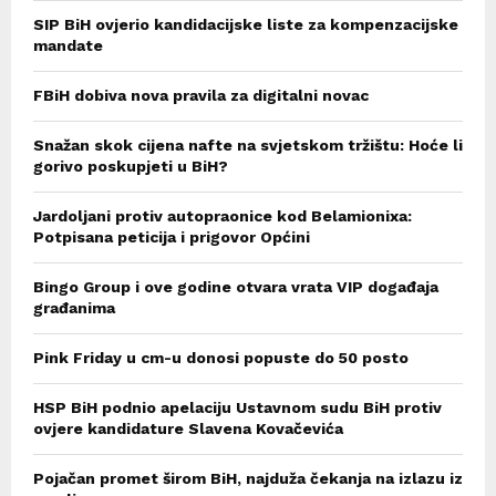
SIP BiH ovjerio kandidacijske liste za kompenzacijske
mandate
FBiH dobiva nova pravila za digitalni novac
Snažan skok cijena nafte na svjetskom tržištu: Hoće li
gorivo poskupjeti u BiH?
Jardoljani protiv autopraonice kod Belamionixa:
Potpisana peticija i prigovor Općini
Bingo Group i ove godine otvara vrata VIP događaja
građanima
Pink Friday u cm-u donosi popuste do 50 posto
HSP BiH podnio apelaciju Ustavnom sudu BiH protiv
ovjere kandidature Slavena Kovačevića
Pojačan promet širom BiH, najduža čekanja na izlazu iz