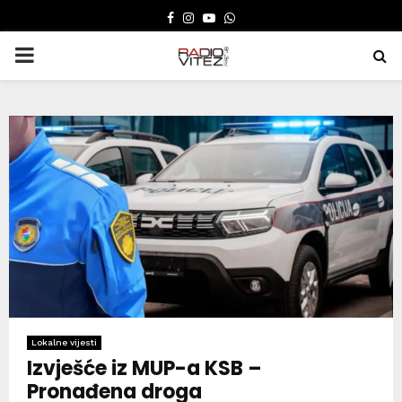
FACEBOOK
INSTAGRAM
YOUTUBE
WHATSAPP
PRIMARY
MENU
Lokalne vijesti
Izvješće iz MUP-a KSB –
Pronađena droga