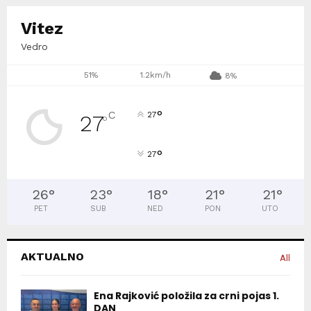
Vitez
Vedro
51%
1.2km/h
8%
°
C
27
27
°
°
27
26
°
23
°
18
°
21
°
21
°
PET
SUB
NED
PON
UTO
AKTUALNO
All
Ena Rajković položila za crni pojas 1.
DAN