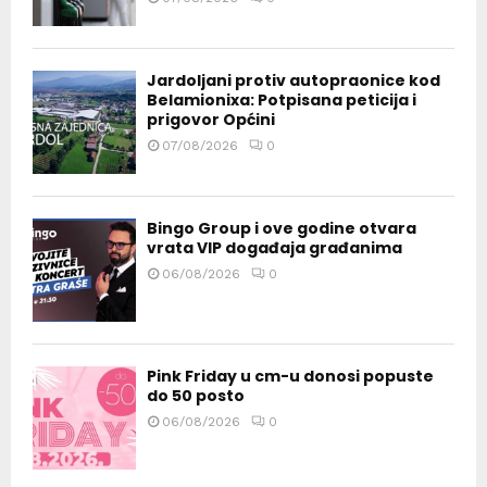
Jardoljani protiv autopraonice kod
Belamionixa: Potpisana peticija i
prigovor Općini
07/08/2026
0
Bingo Group i ove godine otvara
vrata VIP događaja građanima
06/08/2026
0
Pink Friday u cm-u donosi popuste
do 50 posto
06/08/2026
0