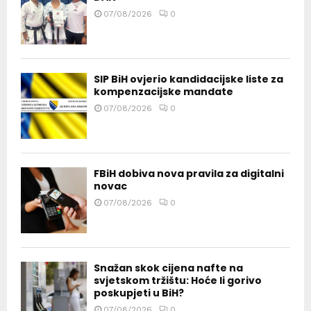
07/08/2026
0
SIP BiH ovjerio kandidacijske liste za
kompenzacijske mandate
07/08/2026
0
FBiH dobiva nova pravila za digitalni
novac
07/08/2026
0
Snažan skok cijena nafte na
svjetskom tržištu: Hoće li gorivo
poskupjeti u BiH?
07/08/2026
0