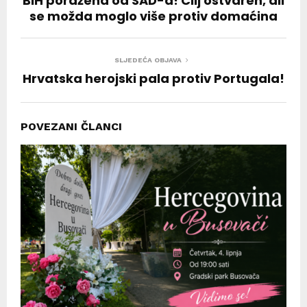
BiH poražena od SAD-a! Cilj ostvaren, ali
se možda moglo više protiv domaćina
SLJEDEĆA OBJAVA
Hrvatska herojski pala protiv Portugala!
POVEZANI ČLANCI