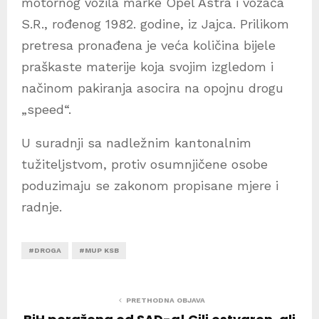
motornog vozila marke Opel Astra i vozača
S.R., rođenog 1982. godine, iz Jajca. Prilikom
pretresa pronađena je veća količina bijele
praškaste materije koja svojim izgledom i
načinom pakiranja asocira na opojnu drogu
„speed“.
U suradnji sa nadležnim kantonalnim
tužiteljstvom, protiv osumnjičene osobe
poduzimaju se zakonom propisane mjere i
radnje.
#DROGA
#MUP KSB
PRETHODNA OBJAVA