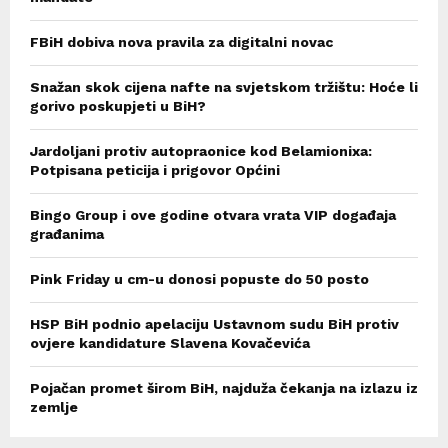
FBiH dobiva nova pravila za digitalni novac
Snažan skok cijena nafte na svjetskom tržištu: Hoće li
gorivo poskupjeti u BiH?
Jardoljani protiv autopraonice kod Belamionixa:
Potpisana peticija i prigovor Općini
Bingo Group i ove godine otvara vrata VIP događaja
građanima
Pink Friday u cm-u donosi popuste do 50 posto
HSP BiH podnio apelaciju Ustavnom sudu BiH protiv
ovjere kandidature Slavena Kovačevića
Pojačan promet širom BiH, najduža čekanja na izlazu iz
zemlje