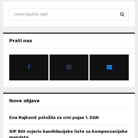
S
e
a
S
r
c
E
Prati nas
h
f
A
o
r
R
:
C
H
Nove objave
Ena Rajković položila za crni pojas 1. DAN
SIP BiH ovjerio kandidacijske liste za kompenzacijske
mandate