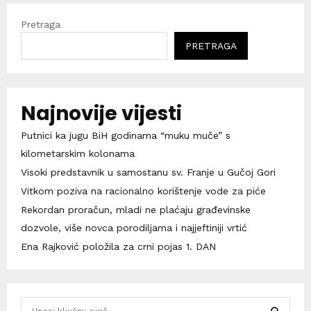
Pretraga
PRETRAGA
Najnovije vijesti
Putnici ka jugu BiH godinama “muku muče” s
kilometarskim kolonama
Visoki predstavnik u samostanu sv. Franje u Gučoj Gori
Vitkom poziva na racionalno korištenje vode za piće
Rekordan proračun, mladi ne plaćaju građevinske
dozvole, više novca porodiljama i najjeftiniji vrtić
Ena Rajković položila za crni pojas 1. DAN
S