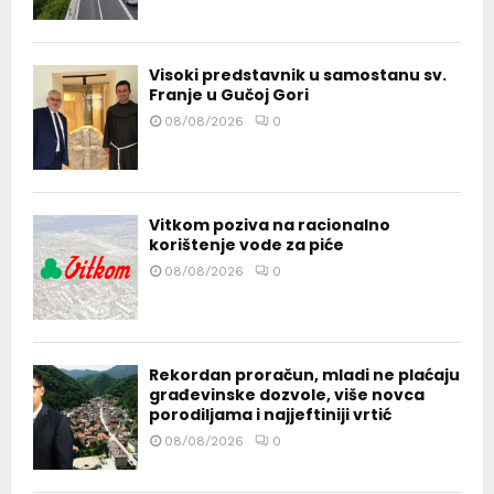
Visoki predstavnik u samostanu sv.
Franje u Gučoj Gori
08/08/2026
0
Vitkom poziva na racionalno
korištenje vode za piće
08/08/2026
0
Rekordan proračun, mladi ne plaćaju
građevinske dozvole, više novca
porodiljama i najjeftiniji vrtić
08/08/2026
0