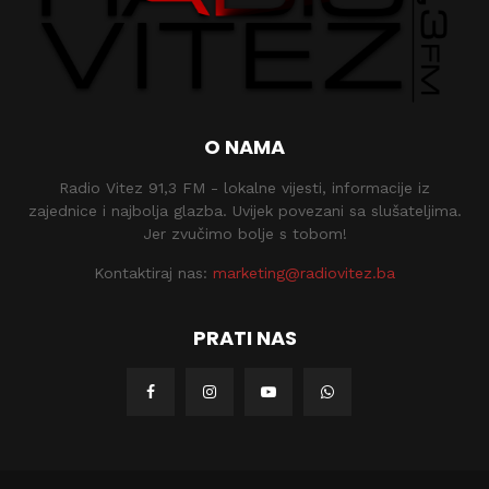
O NAMA
Radio Vitez 91,3 FM - lokalne vijesti, informacije iz
zajednice i najbolja glazba. Uvijek povezani sa slušateljima.
Jer zvučimo bolje s tobom!
Kontaktiraj nas:
marketing@radiovitez.ba
PRATI NAS