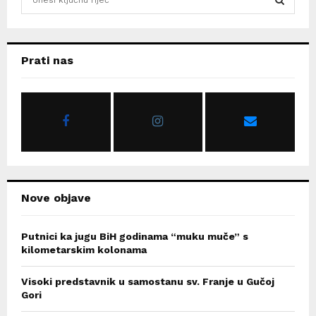
e
a
S
r
c
E
Prati nas
h
f
A
o
r
R
:
C
H
Nove objave
Putnici ka jugu BiH godinama “muku muče” s
kilometarskim kolonama
Visoki predstavnik u samostanu sv. Franje u Gučoj
Gori