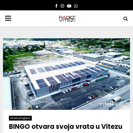
FACEBOOK
INSTAGRAM
YOUTUBE
WHATSAPP
PRIMARY
MENU
Promo/Oglasi
BINGO otvara svoja vrata u Vitezu