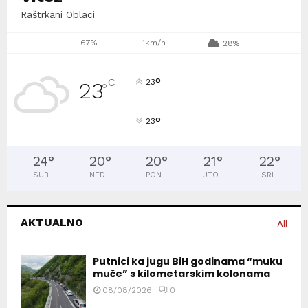
Raštrkani Oblaci
67%
1km/h
28%
°
C
23
23
°
°
23
24
°
20
°
20
°
21
°
22
°
SUB
NED
PON
UTO
SRI
AKTUALNO
All
Putnici ka jugu BiH godinama “muku
muče” s kilometarskim kolonama
08/08/2026
0