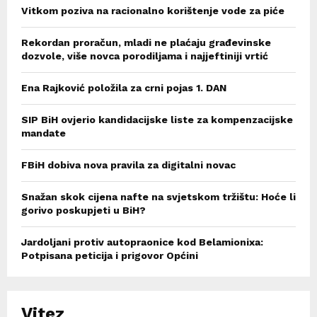
Vitkom poziva na racionalno korištenje vode za piće
Rekordan proračun, mladi ne plaćaju građevinske
dozvole, više novca porodiljama i najjeftiniji vrtić
Ena Rajković položila za crni pojas 1. DAN
SIP BiH ovjerio kandidacijske liste za kompenzacijske
mandate
FBiH dobiva nova pravila za digitalni novac
Snažan skok cijena nafte na svjetskom tržištu: Hoće li
gorivo poskupjeti u BiH?
Jardoljani protiv autopraonice kod Belamionixa:
Potpisana peticija i prigovor Općini
Vitez