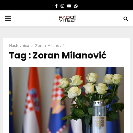
FACEBOOK
INSTAGRAM
YOUTUBE
WHATSAPP
PRIMARY
MENU
Naslovnica
Zoran Milanović
Tag : Zoran Milanović