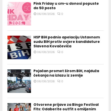
Pink Friday u cm-u donosi popuste
do 50 posto
06/08/2026
0
HSP BiH podnio apelaciju Ustavnom
sudu BiH protiv ovjere kandidature
Slavena Kovačevića
06/08/2026
0
Pojačan promet širom BiH, najduža
čekanja na izlazu iz zemlje
06/08/2026
0
Otvorene prijave za Bingo Festival
Fits: Odaberite outfit s omiljenim