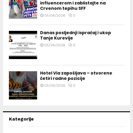
influencerom i zablistajte na
Crvenom tepihu SFF
05/08/2026
0
Danas posljednji ispraćaj i ukop
Tanje Kurevije
05/08/2026
0
Hotel Via zapošljava – otvorene
četiri radne pozicije
05/08/2026
0
Kategorije