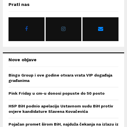
c
E
Prati nas
h
f
A
o
r
R
:
C
H
Nove objave
Bingo Group i ove godine otvara vrata VIP događaja
građanima
Pink Friday u cm-u donosi popuste do 50 posto
HSP BiH podnio apelaciju Ustavnom sudu BiH protiv
ovjere kandidature Slavena Kovačevića
Pojačan promet širom BiH, najduža čekanja na izlazu iz