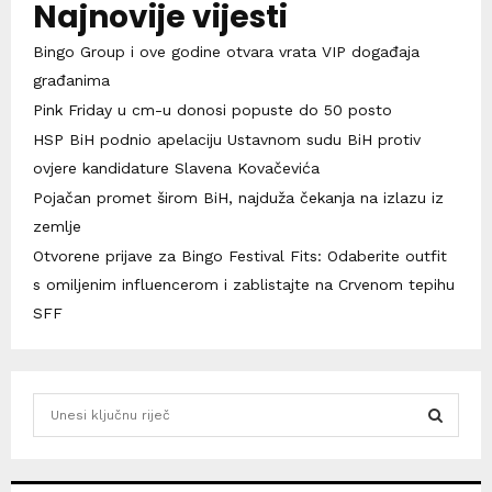
Najnovije vijesti
Bingo Group i ove godine otvara vrata VIP događaja
građanima
Pink Friday u cm-u donosi popuste do 50 posto
HSP BiH podnio apelaciju Ustavnom sudu BiH protiv
ovjere kandidature Slavena Kovačevića
Pojačan promet širom BiH, najduža čekanja na izlazu iz
zemlje
Otvorene prijave za Bingo Festival Fits: Odaberite outfit
s omiljenim influencerom i zablistajte na Crvenom tepihu
SFF
S
e
a
S
r