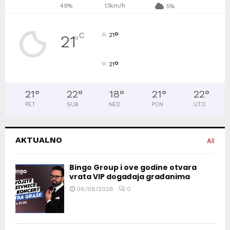
49%
1.1km/h
5%
°
C
21
21
°
°
21
21
°
22
°
18
°
21
°
22
°
PET
SUB
NED
PON
UTO
AKTUALNO
All
Bingo Group i ove godine otvara
vrata VIP događaja građanima
06/08/2026
0