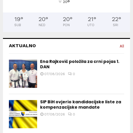
°
20
19
°
20
°
20
°
21
°
22
°
SUB
NED
PON
UTO
SRI
AKTUALNO
All
Ena Rajković položila za crni pojas 1.
DAN
07/08/2026
0
SIP BiH ovjerio kandidacijske liste za
kompenzacijske mandate
07/08/2026
0