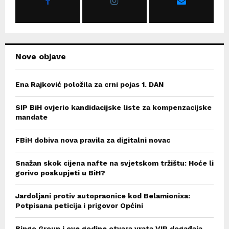
:
C
H
Nove objave
Ena Rajković položila za crni pojas 1. DAN
SIP BiH ovjerio kandidacijske liste za kompenzacijske
mandate
FBiH dobiva nova pravila za digitalni novac
Snažan skok cijena nafte na svjetskom tržištu: Hoće li
gorivo poskupjeti u BiH?
Jardoljani protiv autopraonice kod Belamionixa:
Potpisana peticija i prigovor Općini
Bingo Group i ove godine otvara vrata VIP događaja