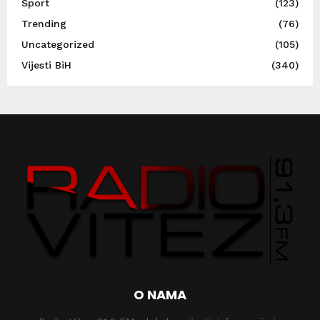
Sport
(123)
Trending
(76)
Uncategorized
(105)
Vijesti BiH
(340)
O NAMA