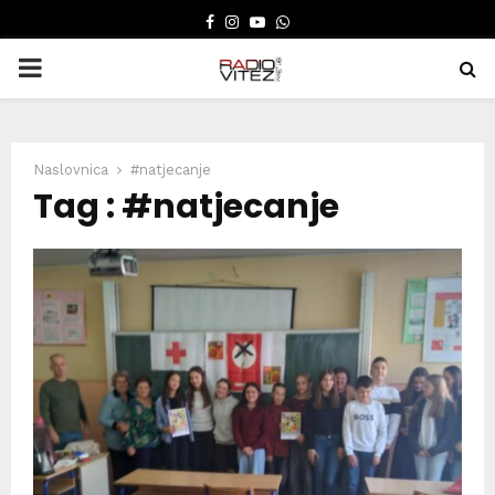
FACEBOOK
INSTAGRAM
YOUTUBE
WHATSAPP
PRIMARY
MENU
Naslovnica
#natjecanje
Tag : #natjecanje