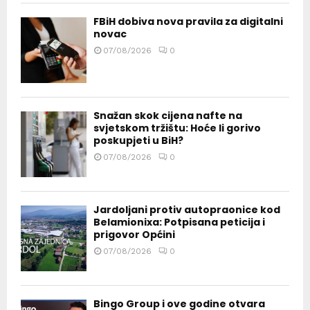
FBiH dobiva nova pravila za digitalni
novac
07/08/2026
0
Snažan skok cijena nafte na
svjetskom tržištu: Hoće li gorivo
poskupjeti u BiH?
07/08/2026
0
Jardoljani protiv autopraonice kod
Belamionixa: Potpisana peticija i
prigovor Općini
07/08/2026
0
Bingo Group i ove godine otvara