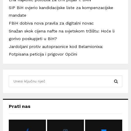
SIP BiH ovjerio kandidacijske liste za kompenzacijske
mandate
FBiH dobiva nova pravila za digitalni novac
Snažan skok cijena nafte na svjetskom tržištu: Hoće li
gorivo poskupjeti u BiH?
Jardoljani protiv autopraonice kod Belamionixa:
Potpisana peticija i prigovor Općini
S
e
a
S
r
c
E
Prati nas
h
f
A
o
r
R