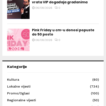
vrata VIP događaja građanima
06/08/2026
0
Pink Friday u cm-u donosi popuste
do 50 posto
06/08/2026
0
Kategorije
Kultura
(60)
Lokalne vijesti
(734)
Promo/Oglasi
(100)
Regionalne vijesti
(50)