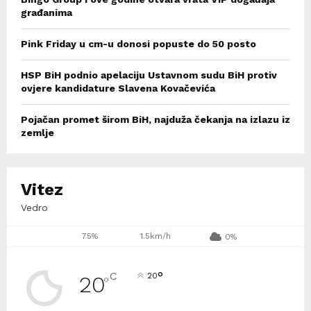
građanima
Pink Friday u cm-u donosi popuste do 50 posto
HSP BiH podnio apelaciju Ustavnom sudu BiH protiv
ovjere kandidature Slavena Kovačevića
Pojačan promet širom BiH, najduža čekanja na izlazu iz
zemlje
Vitez
Vedro
75%
1.5km/h
0%
°
C
20
20
°