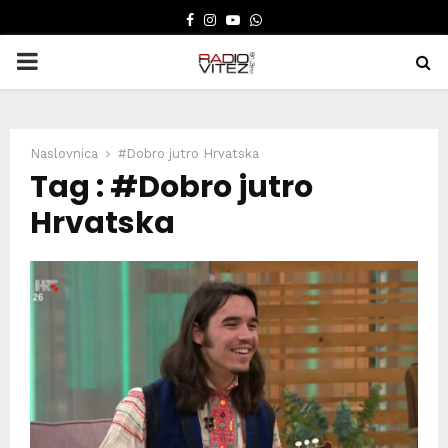
FACEBOOK
INSTAGRAM
YOUTUBE
WHATSAPP
PRIMARY
MENU
Naslovnica
#Dobro jutro Hrvatska
Tag : #Dobro jutro
Hrvatska