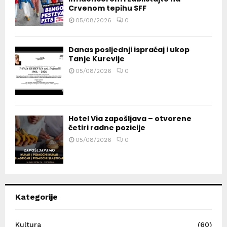
Crvenom tepihu SFF
05/08/2026
0
Danas posljednji ispraćaj i ukop
Tanje Kurevije
05/08/2026
0
Hotel Via zapošljava – otvorene
četiri radne pozicije
05/08/2026
0
Kategorije
Kultura
(60)