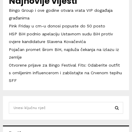
Najnovije vijesti
Bingo Group i ove godine otvara vrata VIP događaja
građanima
Pink Friday u cm-u donosi popuste do 50 posto
HSP BiH podnio apelaciju Ustavnom sudu BiH protiv
ovjere kandidature Slavena Kovačevića
Pojačan promet širom BiH, najduža čekanja na izlazu iz
zemlje
Otvorene prijave za Bingo Festival Fits: Odaberite outfit
s omiljenim influencerom i zablistajte na Crvenom tepihu
SFF
S
e
a
S
r
c
E