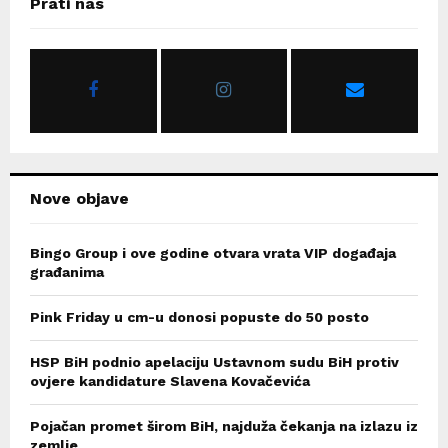
Prati nas
h
f
A
o
r
R
:
C
H
Nove objave
Bingo Group i ove godine otvara vrata VIP događaja
građanima
Pink Friday u cm-u donosi popuste do 50 posto
HSP BiH podnio apelaciju Ustavnom sudu BiH protiv
ovjere kandidature Slavena Kovačevića
Pojačan promet širom BiH, najduža čekanja na izlazu iz
zemlje