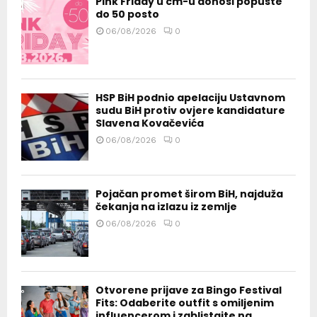
Pink Friday u cm-u donosi popuste
do 50 posto
06/08/2026
0
HSP BiH podnio apelaciju Ustavnom
sudu BiH protiv ovjere kandidature
Slavena Kovačevića
06/08/2026
0
Pojačan promet širom BiH, najduža
čekanja na izlazu iz zemlje
06/08/2026
0
Otvorene prijave za Bingo Festival
Fits: Odaberite outfit s omiljenim
influencerom i zablistajte na