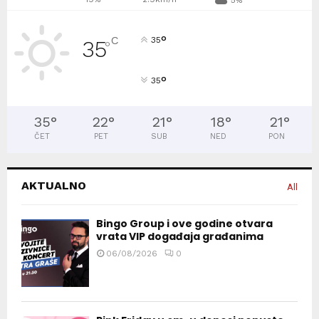
°
C
35
35
°
°
35
35
°
22
°
21
°
18
°
21
°
ČET
PET
SUB
NED
PON
AKTUALNO
All
Bingo Group i ove godine otvara
vrata VIP događaja građanima
06/08/2026
0