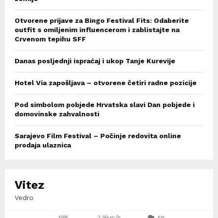
Otvorene prijave za Bingo Festival Fits: Odaberite
outfit s omiljenim influencerom i zablistajte na
Crvenom tepihu SFF
Danas posljednji ispraćaj i ukop Tanje Kurevije
Hotel Via zapošljava – otvorene četiri radne pozicije
Pod simbolom pobjede Hrvatska slavi Dan pobjede i
domovinske zahvalnosti
Sarajevo Film Festival – Počinje redovita online
prodaja ulaznica
Vitez
Vedro
19%
2.9km/h
5%