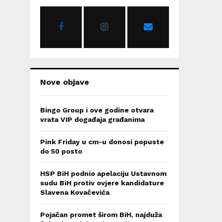
o
r
R
:
C
H
Nove objave
Bingo Group i ove godine otvara
vrata VIP događaja građanima
Pink Friday u cm-u donosi popuste
do 50 posto
HSP BiH podnio apelaciju Ustavnom
sudu BiH protiv ovjere kandidature
Slavena Kovačevića
Pojačan promet širom BiH, najduža