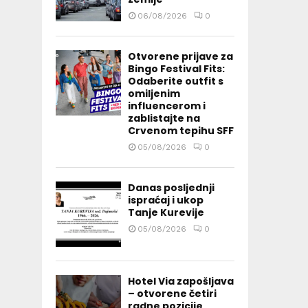
06/08/2026
0
Otvorene prijave za
Bingo Festival Fits:
Odaberite outfit s
omiljenim
influencerom i
zablistajte na
Crvenom tepihu SFF
05/08/2026
0
Danas posljednji
ispraćaj i ukop
Tanje Kurevije
05/08/2026
0
Hotel Via zapošljava
– otvorene četiri
radne pozicije