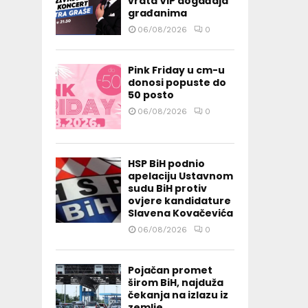
vrata VIP događaja
građanima
06/08/2026
0
Pink Friday u cm-u
donosi popuste do
50 posto
06/08/2026
0
HSP BiH podnio
apelaciju Ustavnom
sudu BiH protiv
ovjere kandidature
Slavena Kovačevića
06/08/2026
0
Pojačan promet
širom BiH, najduža
čekanja na izlazu iz
zemlje