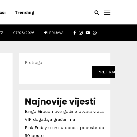
asi
Trending
FACEBOOK
INSTAGRAM
YOUTUBE
WHATSAPP
EZ
07/08/2026
PRIJAVA
Pretraga
PRETRAGA
Najnovije vijesti
Bingo Group i ove godine otvara vrata
VIP događaja građanima
e
Pink Friday u cm-u donosi popuste do
50 posto