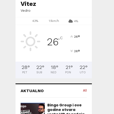
Vitez
Vedro
43%
1.1km/h
4%
°
26
C
26
°
°
26
28
°
22
°
18
°
21
°
22
°
PET
SUB
NED
PON
UTO
AKTUALNO
All
Bingo Group i ove
godine otvara