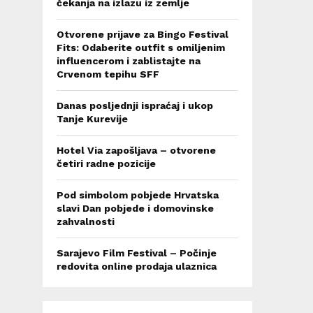
čekanja na izlazu iz zemlje
Otvorene prijave za Bingo Festival
Fits: Odaberite outfit s omiljenim
influencerom i zablistajte na
Crvenom tepihu SFF
Danas posljednji ispraćaj i ukop
Tanje Kurevije
Hotel Via zapošljava – otvorene
četiri radne pozicije
Pod simbolom pobjede Hrvatska
slavi Dan pobjede i domovinske
zahvalnosti
Sarajevo Film Festival – Počinje
redovita online prodaja ulaznica