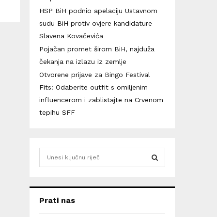
HSP BiH podnio apelaciju Ustavnom
sudu BiH protiv ovjere kandidature
Slavena Kovačevića
Pojačan promet širom BiH, najduža
čekanja na izlazu iz zemlje
Otvorene prijave za Bingo Festival
Fits: Odaberite outfit s omiljenim
influencerom i zablistajte na Crvenom
tepihu SFF
S
e
a
S
r
c
E
Prati nas
h
f
A