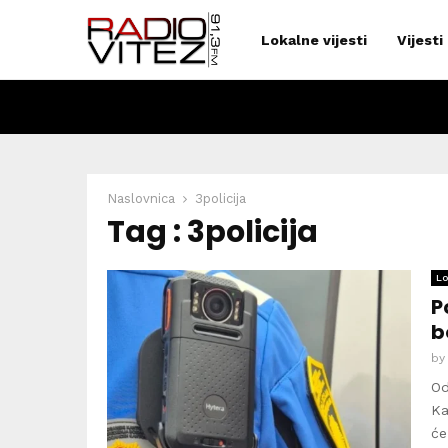
Lokalne vijesti
Vijesti
Naslovnica
3policija
Tag : 3policija
Lo
P
b
b
Od
Ka
će