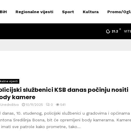
 BiH
Regionalne vijesti
Sport
Kultura
Promo/Ogl
C
VIT
21.2
kalne vijesti
olicijski službenici KSB danas počinju nositi
ody kamere
y
Uredništvo
10/11/2025
0
541
 danas, 10. studenog, policijski službenici u gradovima i općinama
ntona Središnja Bosna, bit će opremljeni body kamerama. Kamer
 imati sve patrole kako prometne, tako...